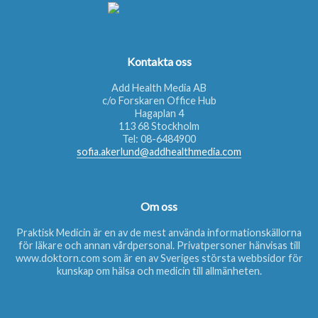
Kontakta oss
Add Health Media AB
c/o Forskaren Office Hub
Hagaplan 4
113 68 Stockholm
Tel:
08-6484900
sofia.akerlund@addhealthmedia.com
Om oss
Praktisk Medicin är en av de mest använda informationskällorna
för läkare och annan vårdpersonal. Privatpersoner hänvisas till
www.doktorn.com
som är en av Sveriges största webbsidor för
kunskap om hälsa och medicin till allmänheten.