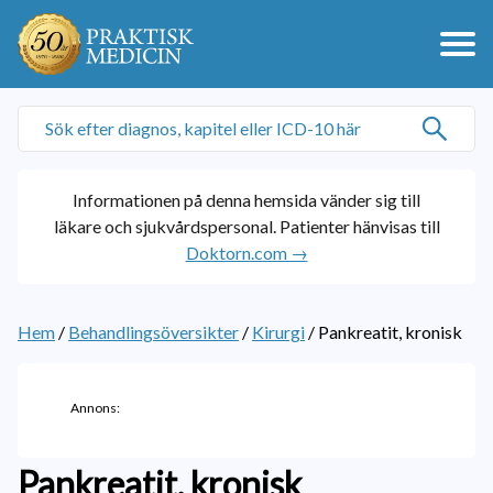
Informationen på denna hemsida vänder sig till
läkare och sjukvårdspersonal. Patienter hänvisas till
Doktorn.com →
Hem
/
Behandlingsöversikter
/
Kirurgi
/
Pankreatit, kronisk
Annons:
Pankreatit, kronisk