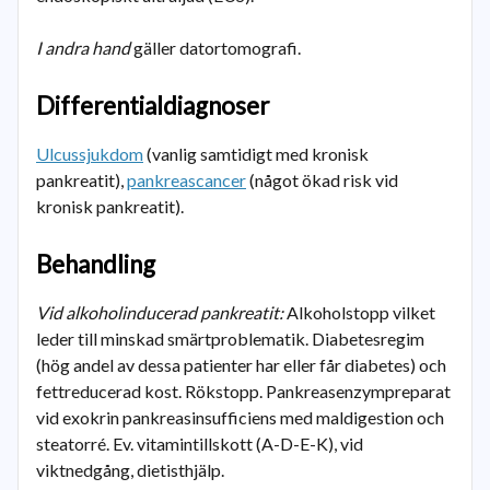
I andra hand
gäller datortomografi.
Differentialdiagnoser
Ulcussjukdom
(vanlig samtidigt med kronisk
pankreatit),
pankreascancer
(något ökad risk vid
kronisk pankreatit).
Behandling
Vid alkoholinducerad pankreatit:
Alkoholstopp vilket
leder till minskad smärtproblematik. Diabetesregim
(hög andel av dessa patienter har eller får diabetes) och
fettreducerad kost. Rökstopp. Pankreasenzympreparat
vid exokrin pankreasinsufficiens med maldigestion och
steatorré. Ev. vitamintillskott (A-D-E-K), vid
viktnedgång, dietisthjälp.