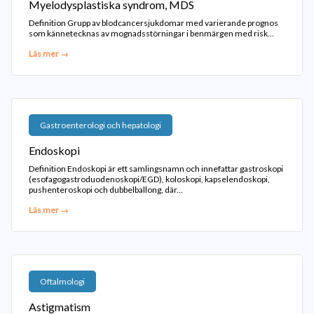
Myelodysplastiska syndrom, MDS
Definition Grupp av blodcancersjukdomar med varierande prognos
som kännetecknas av mognadsstörningar i benmärgen med risk...
Läs mer →
Gastroenterologi och hepatologi
Endoskopi
Definition Endoskopi är ett samlingsnamn och innefattar gastroskopi
(esofagogastroduodenoskopi/EGD), koloskopi, kapselendoskopi,
pushenteroskopi och dubbelballong, där...
Läs mer →
Oftalmologi
Astigmatism