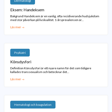
Dermatologi
Eksem: Handeksem
Bakgrund Handeksem är en vanlig, ofta recidiverande hudsjukdom
med stor påverkan på livskvalitet. 1-årsprevalensen är...
Läs mer →
Psykiatri
Könsdysfori
Definition Könsdysfori är ett nyare namn för det som tidigare
kallades transsexualism och betecknar det...
Läs mer →
Hematologi och koagulation