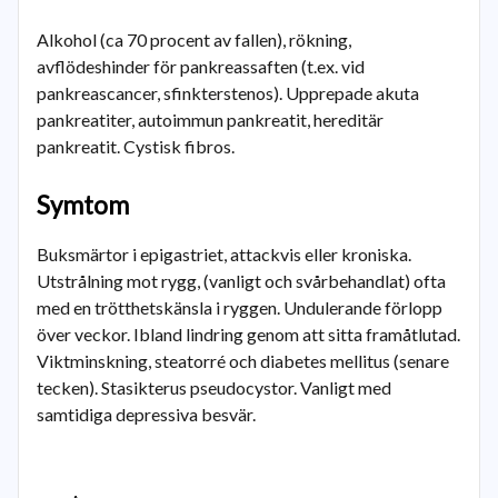
Alkohol (ca 70 procent av fallen), rökning,
avflödeshinder för pankreassaften (t.ex. vid
pankreascancer, sfinkterstenos). Upprepade akuta
pankreatiter, autoimmun pankreatit, hereditär
pankreatit. Cystisk fibros.
Symtom
Buksmärtor i epigastriet, attackvis eller kroniska.
Utstrålning mot rygg, (vanligt och svårbehandlat) ofta
med en trötthetskänsla i ryggen. Undulerande förlopp
över veckor. Ibland lindring genom att sitta framåtlutad.
Viktminskning, steatorré och diabetes mellitus (senare
tecken). Stasikterus pseudocystor. Vanligt med
samtidiga depressiva besvär.