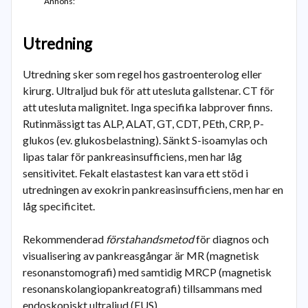
Annons:
Utredning
Utredning sker som regel hos gastroenterolog eller
kirurg. Ultraljud buk för att utesluta gallstenar. CT för
att utesluta malignitet. Inga specifika labprover finns.
Rutinmässigt tas ALP, ALAT, GT, CDT, PEth, CRP, P-
glukos (ev. glukosbelastning). Sänkt S-isoamylas och
lipas talar för pankreasinsufficiens, men har låg
sensitivitet. Fekalt elastastest kan vara ett stöd i
utredningen av exokrin pankreasinsufficiens, men har en
låg specificitet.
Rekommenderad
förstahandsmetod
för diagnos och
visualisering av pankreasgångar är MR (magnetisk
resonanstomografi) med samtidig MRCP (magnetisk
resonanskolangiopankreatografi) tillsammans med
endoskopiskt ultraljud (EUS).