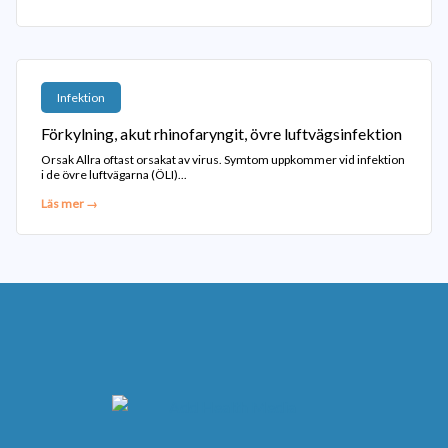
Infektion
Förkylning, akut rhinofaryngit, övre luftvägsinfektion
Orsak Allra oftast orsakat av virus. Symtom uppkommer vid infektion
i de övre luftvägarna (ÖLI)...
Läs mer →