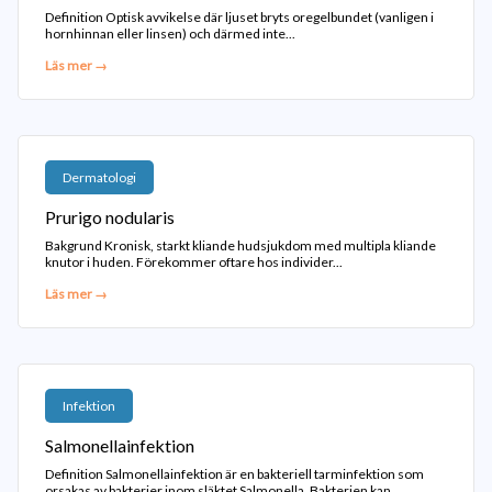
Definition Optisk avvikelse där ljuset bryts oregelbundet (vanligen i
hornhinnan eller linsen) och därmed inte...
Läs mer →
Dermatologi
Prurigo nodularis
Bakgrund Kronisk, starkt kliande hudsjukdom med multipla kliande
knutor i huden. Förekommer oftare hos individer...
Läs mer →
Infektion
Salmonellainfektion
Definition Salmonellainfektion är en bakteriell tarminfektion som
orsakas av bakterier inom släktet Salmonella. Bakterien kan...