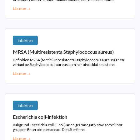
Läs mer →
Infektion
MRSA (Multiresistenta Staphylococcus aureus)
Definition MRSA (Meticillinresistenta Staphylococcus aureus) är en
variant av Staphylococcus aureus som har utvecklat resistens...
Läs mer →
Infektion
Escherichia coli-infektion
Bakgrund Escerichia coli (E coli) är en gramnegativ stav som tillhör
gruppen Enterobacteriaceae. Den återfinns...
Läs mer →