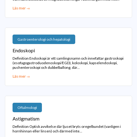
Läs mer →
Gastroenterologi och hepatologi
Endoskopi
Definition Endoskopi är ett samlingsnamn och innefattar gastroskopi
(esofagogastroduodenoskopi/EGD), koloskopi, kapselendoskopi,
pushenteroskopi och dubbelballong, där...
Läs mer →
Oftalmologi
Astigmatism
Definition Optisk avvikelse där ljuset bryts oregelbundet (vanligen i
hornhinnan eller linsen) och därmed inte...