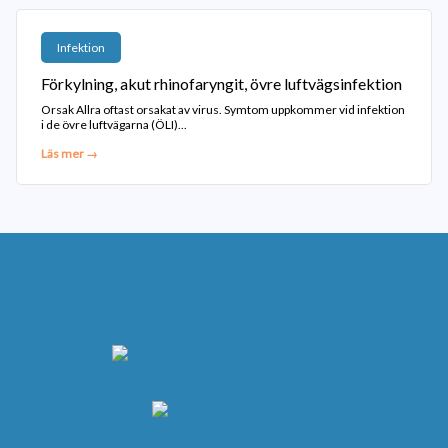
Infektion
Förkylning, akut rhinofaryngit, övre luftvägsinfektion
Orsak Allra oftast orsakat av virus. Symtom uppkommer vid infektion
i de övre luftvägarna (ÖLI)...
Läs mer →