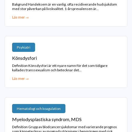
Bakgrund Handeksem är en vanlig, ofta recidiverande hudsjukdom
med stor påverkan på livskvalitet. 1-årsprevalensen är...
Läs mer →
Psykiatri
Könsdysfori
Definition Könsdysfori är ett nyare namn för det som tidigare
kallades transsexualism och betecknar det...
Läs mer →
Hematologi och koagulation
Myelodysplastiska syndrom, MDS
Definition Grupp av blodcancersjukdomar med varierande prognos
som kännetecknas av mognadsstörningar i benmärgen med risk...