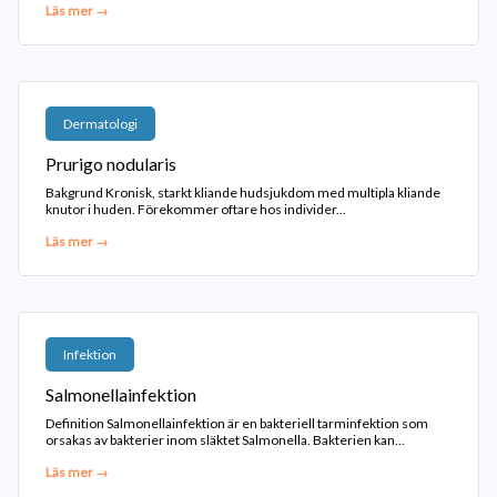
Läs mer →
Dermatologi
Prurigo nodularis
Bakgrund Kronisk, starkt kliande hudsjukdom med multipla kliande
knutor i huden. Förekommer oftare hos individer...
Läs mer →
Infektion
Salmonellainfektion
Definition Salmonellainfektion är en bakteriell tarminfektion som
orsakas av bakterier inom släktet Salmonella. Bakterien kan...
Läs mer →