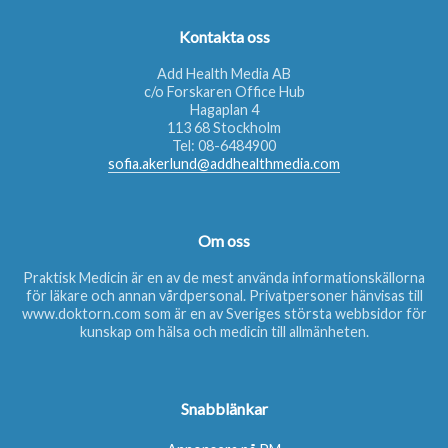
Kontakta oss
Add Health Media AB
c/o Forskaren Office Hub
Hagaplan 4
113 68 Stockholm
Tel:
08-6484900
sofia.akerlund@addhealthmedia.com
Om oss
Praktisk Medicin är en av de mest använda informationskällorna
för läkare och annan vårdpersonal. Privatpersoner hänvisas till
www.doktorn.com
som är en av Sveriges största webbsidor för
kunskap om hälsa och medicin till allmänheten.
Snabblänkar