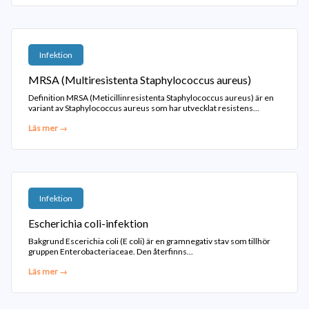
Infektion
MRSA (Multiresistenta Staphylococcus aureus)
Definition MRSA (Meticillinresistenta Staphylococcus aureus) är en
variant av Staphylococcus aureus som har utvecklat resistens...
Läs mer →
Infektion
Escherichia coli-infektion
Bakgrund Escerichia coli (E coli) är en gramnegativ stav som tillhör
gruppen Enterobacteriaceae. Den återfinns...
Läs mer →