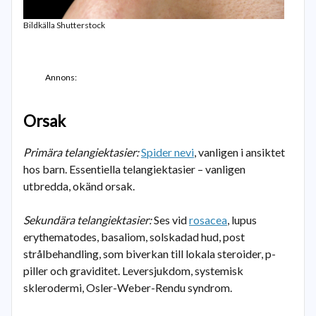
Bildkälla Shutterstock
Annons:
Orsak
Primära telangiektasier:
Spider nevi
, vanligen i ansiktet
hos barn. Essentiella telangiektasier – vanligen
utbredda, okänd orsak.
Sekundära telangiektasier:
Ses vid
rosacea
, lupus
erythematodes, basaliom, solskadad hud, post
strålbehandling, som biverkan till lokala steroider, p-
piller och graviditet. Leversjukdom, systemisk
sklerodermi, Osler-Weber-Rendu syndrom.