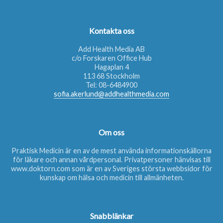
Kontakta oss
Add Health Media AB
c/o Forskaren Office Hub
Hagaplan 4
113 68 Stockholm
Tel:
08-6484900
sofia.akerlund@addhealthmedia.com
Om oss
Praktisk Medicin är en av de mest använda informationskällorna
för läkare och annan vårdpersonal. Privatpersoner hänvisas till
www.doktorn.com
som är en av Sveriges största webbsidor för
kunskap om hälsa och medicin till allmänheten.
Snabblänkar