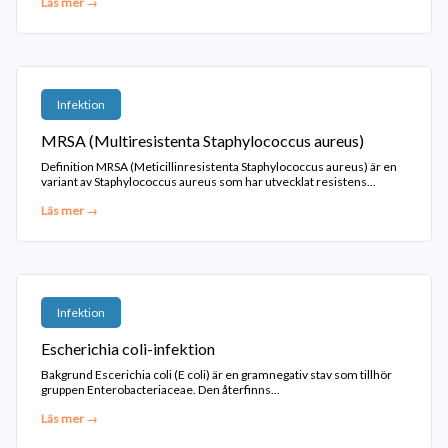
Läs mer →
Infektion
MRSA (Multiresistenta Staphylococcus aureus)
Definition MRSA (Meticillinresistenta Staphylococcus aureus) är en
variant av Staphylococcus aureus som har utvecklat resistens...
Läs mer →
Infektion
Escherichia coli-infektion
Bakgrund Escerichia coli (E coli) är en gramnegativ stav som tillhör
gruppen Enterobacteriaceae. Den återfinns...
Läs mer →