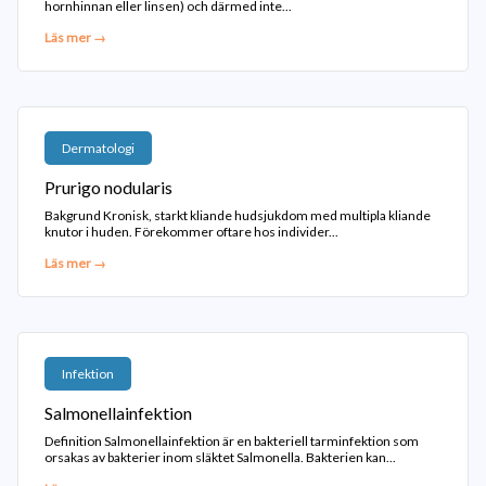
hornhinnan eller linsen) och därmed inte...
Läs mer →
Dermatologi
Prurigo nodularis
Bakgrund Kronisk, starkt kliande hudsjukdom med multipla kliande
knutor i huden. Förekommer oftare hos individer...
Läs mer →
Infektion
Salmonellainfektion
Definition Salmonellainfektion är en bakteriell tarminfektion som
orsakas av bakterier inom släktet Salmonella. Bakterien kan...