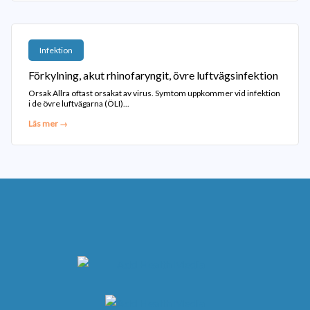
Infektion
Förkylning, akut rhinofaryngit, övre luftvägsinfektion
Orsak Allra oftast orsakat av virus. Symtom uppkommer vid infektion
i de övre luftvägarna (ÖLI)...
Läs mer →