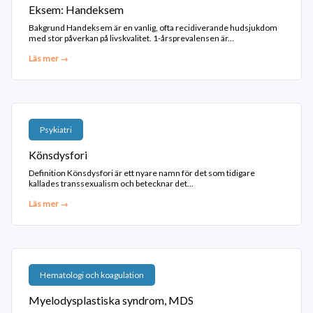
Eksem: Handeksem
Bakgrund Handeksem är en vanlig, ofta recidiverande hudsjukdom
med stor påverkan på livskvalitet. 1-årsprevalensen är...
Läs mer →
Psykiatri
Könsdysfori
Definition Könsdysfori är ett nyare namn för det som tidigare
kallades transsexualism och betecknar det...
Läs mer →
Hematologi och koagulation
Myelodysplastiska syndrom, MDS