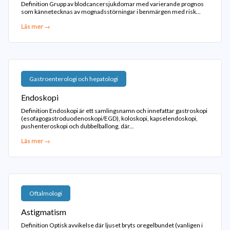
Definition Grupp av blodcancersjukdomar med varierande prognos
som kännetecknas av mognadsstörningar i benmärgen med risk...
Läs mer →
Gastroenterologi och hepatologi
Endoskopi
Definition Endoskopi är ett samlingsnamn och innefattar gastroskopi
(esofagogastroduodenoskopi/EGD), koloskopi, kapselendoskopi,
pushenteroskopi och dubbelballong, där...
Läs mer →
Oftalmologi
Astigmatism
Definition Optisk avvikelse där ljuset bryts oregelbundet (vanligen i