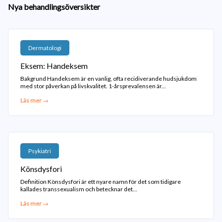
Nya behandlingsöversikter
Dermatologi
Eksem: Handeksem
Bakgrund Handeksem är en vanlig, ofta recidiverande hudsjukdom
med stor påverkan på livskvalitet. 1-årsprevalensen är...
Läs mer →
Psykiatri
Könsdysfori
Definition Könsdysfori är ett nyare namn för det som tidigare
kallades transsexualism och betecknar det...
Läs mer →