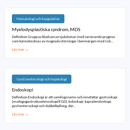
Hematologi och koagulation
Myelodysplastiska syndrom, MDS
Definition Grupp av blodcancersjukdomar med varierande prognos
som kännetecknas av mognadsstörningar i benmärgen med risk...
Läs mer →
Gastroenterologi och hepatologi
Endoskopi
Definition Endoskopi är ett samlingsnamn och innefattar gastroskopi
(esofagogastroduodenoskopi/EGD), koloskopi, kapselendoskopi,
pushenteroskopi och dubbelballong, där...
Läs mer →