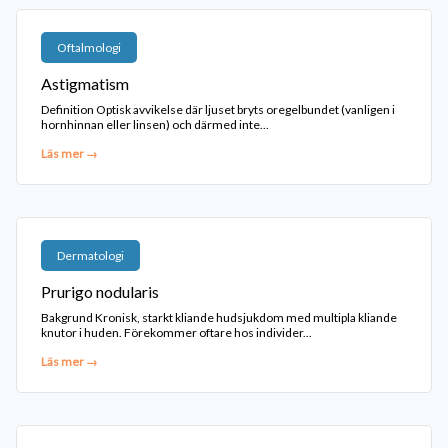
Oftalmologi
Astigmatism
Definition Optisk avvikelse där ljuset bryts oregelbundet (vanligen i
hornhinnan eller linsen) och därmed inte...
Läs mer →
Dermatologi
Prurigo nodularis
Bakgrund Kronisk, starkt kliande hudsjukdom med multipla kliande
knutor i huden. Förekommer oftare hos individer...
Läs mer →