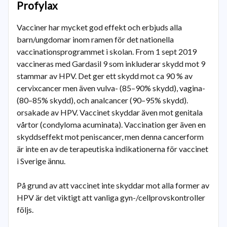
Profylax
Vacciner har mycket god effekt och erbjuds alla
barn/ungdomar inom ramen för det nationella
vaccinationsprogrammet i skolan. From 1 sept 2019
vaccineras med Gardasil 9 som inkluderar skydd mot 9
stammar av HPV. Det ger ett skydd mot ca 90 % av
cervixcancer men även vulva- (85–90% skydd), vagina-
(80–85% skydd), och analcancer (90–95% skydd).
orsakade av HPV. Vaccinet skyddar även mot genitala
vårtor (condyloma acuminata). Vaccination ger även en
skyddseffekt mot peniscancer, men denna cancerform
är inte en av de terapeutiska indikationerna för vaccinet
i Sverige ännu.
På grund av att vaccinet inte skyddar mot alla former av
HPV är det viktigt att vanliga gyn-/cellprovskontroller
följs.