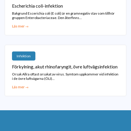
Escherichia coli-infektion
Bakgrund Escerichia coli (E coli) är en gramnegativ stav som tillhör
gruppen Enterobacteriaceae. Den återfinns...
Läs mer →
Infektion
Förkylning, akut rhinofaryngit, övre luftvägsinfektion
Orsak Allra oftast orsakat av virus. Symtom uppkommer vid infektion
i de övre luftvägarna (ÖLI)...
Läs mer →