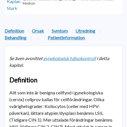
Medicin
Definition
|
Orsak
|
Symtom
|
Utredning
|
Behandling
|
|
|
Patientinformation
Se även avsnittet
gynekologisk hälsokontroll
i detta
kapitel.
Definition
Allt som inte är benigna cellfynd i gynekologiska
(cervix) cellprov kallas för cellförändringar. Olika
svårighetsgrader: Koilocytos (celler med HPV-
påverkan), lättare atypier/dysplasi benämns LSIL
(Tidigare CIN 1). Mer uttalade förändringar benämns
HSIL (tidigare CIN 2-CIN3). Mest uttalat är cancer in