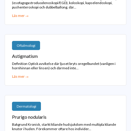
(esofagogastroduodenoskopi/EGD), koloskopi, kapselendoskopi,
pushenteroskopi och dubbelballong, där...
Läs mer →
Oftalmologi
Astigmatism
Definition Optisk avvikelse där ljuset bryts oregelbundet (vanligen i
hornhinnan eller linsen) och därmed inte...
Läs mer →
Dermatologi
Prurigo nodularis
Bakgrund Kronisk, starkt kliande hudsjukdom med multipla kliande
knutor i huden. Förekommer oftare hos individer...