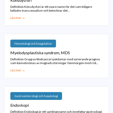
Könsdysfori
Definition Könsdysfori är ett nyare namn för det som tidigare
kallades transsexualism och betecknar det...
Läs mer →
Hematologi och koagulation
Myelodysplastiska syndrom, MDS
Definition Grupp av blodcancersjukdomar med varierande prognos
som kännetecknas av mognadsstörningar i benmärgen med risk...
Läs mer →
Gastroenterologi och hepatologi
Endoskopi
Definition Endoskopi är ett samlingsnamn och innefattar gastroskopi