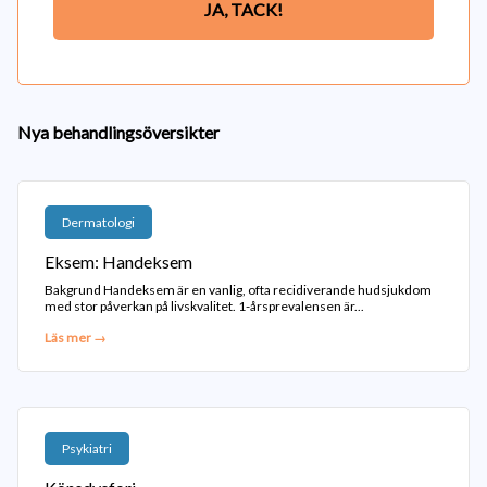
JA, TACK!
Nya behandlingsöversikter
Dermatologi
Eksem: Handeksem
Bakgrund Handeksem är en vanlig, ofta recidiverande hudsjukdom
med stor påverkan på livskvalitet. 1-årsprevalensen är...
Läs mer →
Psykiatri