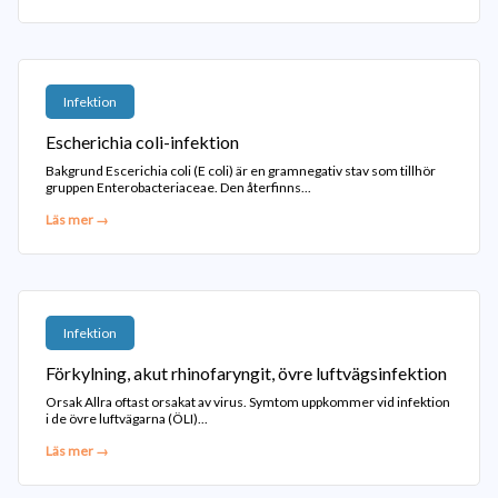
Infektion
Escherichia coli-infektion
Bakgrund Escerichia coli (E coli) är en gramnegativ stav som tillhör
gruppen Enterobacteriaceae. Den återfinns...
Läs mer →
Infektion
Förkylning, akut rhinofaryngit, övre luftvägsinfektion
Orsak Allra oftast orsakat av virus. Symtom uppkommer vid infektion
i de övre luftvägarna (ÖLI)...
Läs mer →