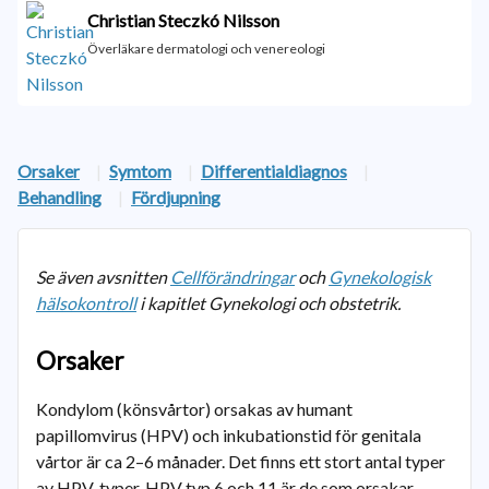
Christian Steczkó Nilsson
Överläkare dermatologi och venereologi
Orsaker
|
Symtom
|
Differentialdiagnos
|
Behandling
|
Fördjupning
Se även avsnitten
Cellförändringar
och
Gynekologisk
hälsokontroll
i kapitlet Gynekologi och obstetrik.
Orsaker
Kondylom (könsvårtor) orsakas av humant
papillomvirus (HPV) och inkubationstid för genitala
vårtor är ca 2–6 månader. Det finns ett stort antal typer
av HPV-typer. HPV typ 6 och 11 är de som orsakar