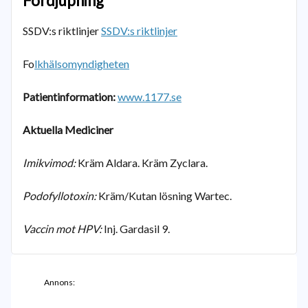
Fördjupning
SSDV:s riktlinjer
SSDV:s riktlinjer
Fo
lkhälsomyndigheten
Patientinformation:
www.1177.se
Aktuella Mediciner
Imikvimod:
Kräm Aldara. Kräm Zyclara.
Podofyllotoxin:
Kräm/Kutan lösning Wartec.
Vaccin mot HPV:
Inj. Gardasil 9.
Annons: