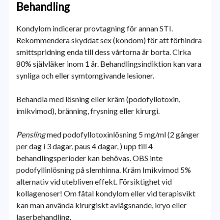
Behandling
Kondylom indicerar provtagning för annan STI.
Rekommendera skyddat sex (kondom) för att förhindra
smittspridning enda till dess vårtorna är borta. Cirka
80% självläker inom 1 år. Behandlingsindiktion kan vara
synliga och eller symtomgivande lesioner.
Behandla med lösning eller kräm (podofyllotoxin,
imikvimod), bränning, frysning eller kirurgi.
Pensling
med podofyllotoxinlösning 5 mg/ml (2 gånger
per dag i 3 dagar, paus 4 dagar, ) upp till 4
behandlingsperioder kan behövas. OBS inte
podofyllinlösning på slemhinna. Kräm Imikvimod 5%
alternativ vid utebliven effekt. Försiktighet vid
kollagenoser! Om fåtal kondylom eller vid terapisvikt
kan man använda kirurgiskt avlägsnande, kryo eller
laserbehandling.