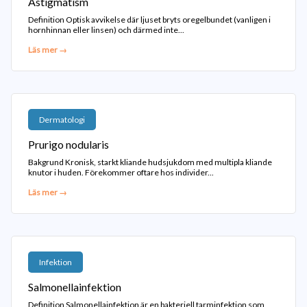
Astigmatism
Definition Optisk avvikelse där ljuset bryts oregelbundet (vanligen i
hornhinnan eller linsen) och därmed inte...
Läs mer →
Dermatologi
Prurigo nodularis
Bakgrund Kronisk, starkt kliande hudsjukdom med multipla kliande
knutor i huden. Förekommer oftare hos individer...
Läs mer →
Infektion
Salmonellainfektion
Definition Salmonellainfektion är en bakteriell tarminfektion som