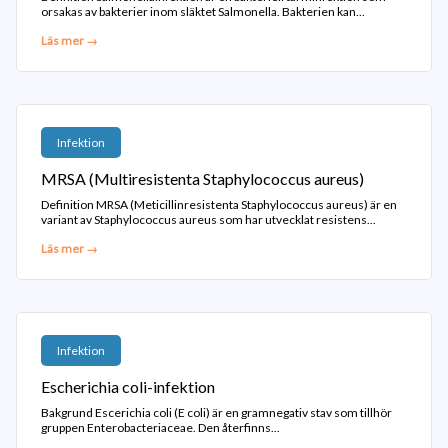
orsakas av bakterier inom släktet Salmonella. Bakterien kan...
Läs mer →
Infektion
MRSA (Multiresistenta Staphylococcus aureus)
Definition MRSA (Meticillinresistenta Staphylococcus aureus) är en
variant av Staphylococcus aureus som har utvecklat resistens...
Läs mer →
Infektion
Escherichia coli-infektion
Bakgrund Escerichia coli (E coli) är en gramnegativ stav som tillhör
gruppen Enterobacteriaceae. Den återfinns...