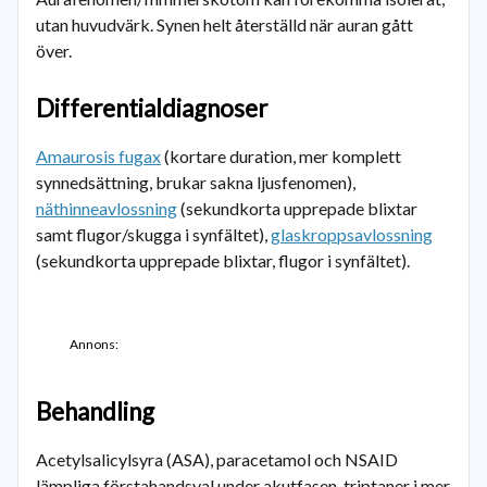
utan huvudvärk. Synen helt återställd när auran gått
över.
Differentialdiagnoser
Amaurosis fugax
(kortare duration, mer komplett
synnedsättning, brukar sakna ljusfenomen),
näthinneavlossning
(sekundkorta upprepade blixtar
samt flugor/skugga i synfältet),
glaskroppsavlossning
(sekundkorta upprepade blixtar, flugor i synfältet).
Annons:
Behandling
Acetylsalicylsyra (ASA), paracetamol och NSAID
lämpliga förstahandsval under akutfasen, triptaner i mer