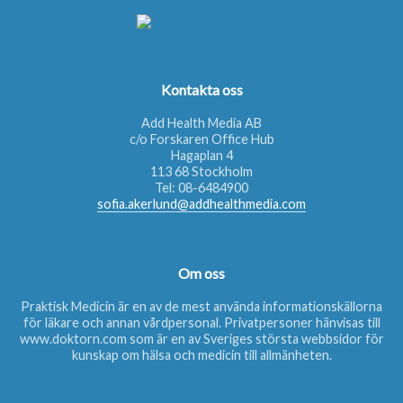
Kontakta oss
Add Health Media AB
c/o Forskaren Office Hub
Hagaplan 4
113 68 Stockholm
Tel:
08-6484900
sofia.akerlund@addhealthmedia.com
Om oss
Praktisk Medicin är en av de mest använda informationskällorna
för läkare och annan vårdpersonal. Privatpersoner hänvisas till
www.doktorn.com
som är en av Sveriges största webbsidor för
kunskap om hälsa och medicin till allmänheten.