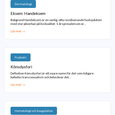
Dermatologi
Eksem: Handeksem
Bakgrund Handeksem är en vanlig, ofta recidiverande hudsjukdom
med stor påverkan på livskvalitet. 1-årsprevalensen är...
Läs mer →
Psykiatri
Könsdysfori
Definition Könsdysfori är ett nyare namn för det som tidigare
kallades transsexualism och betecknar det...
Läs mer →
Hematologi och koagulation