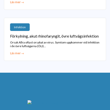
Läs mer →
Infektion
Förkylning, akut rhinofaryngit, övre luftvägsinfektion
Orsak Allra oftast orsakat av virus. Symtom uppkommer vid infektion
i de övre luftvägarna (ÖLI)...
Läs mer →