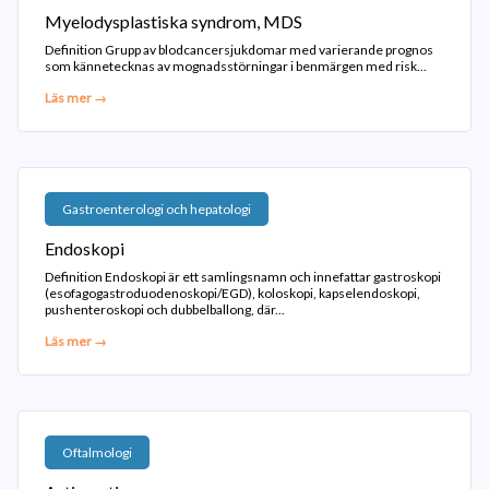
Myelodysplastiska syndrom, MDS
Definition Grupp av blodcancersjukdomar med varierande prognos
som kännetecknas av mognadsstörningar i benmärgen med risk...
Läs mer →
Gastroenterologi och hepatologi
Endoskopi
Definition Endoskopi är ett samlingsnamn och innefattar gastroskopi
(esofagogastroduodenoskopi/EGD), koloskopi, kapselendoskopi,
pushenteroskopi och dubbelballong, där...
Läs mer →
Oftalmologi