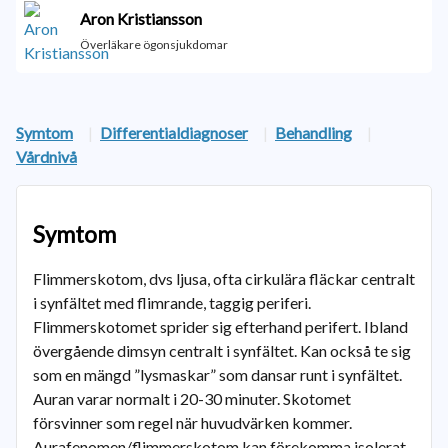
Aron Kristiansson
Överläkare ögonsjukdomar
Symtom
|
Differentialdiagnoser
|
Behandling
|
Vårdnivå
Symtom
Flimmerskotom, dvs ljusa, ofta cirkulära fläckar centralt
i synfältet med flimrande, taggig periferi.
Flimmerskotomet sprider sig efterhand perifert. Ibland
övergående dimsyn centralt i synfältet. Kan också te sig
som en mängd ”lysmaskar” som dansar runt i synfältet.
Auran varar normalt i 20-30 minuter. Skotomet
försvinner som regel när huvudvärken kommer.
Aurafenomen/flimmerskotom kan förekomma isolerat,