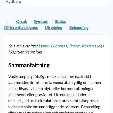
|
|
Orsak
|
Symtom
|
Status
|
Differentialdiagnos
|
Utredning
|
Behandling
Se även avsnittet
Willis- Ekboms sjukdom/Restless legs
i kapitlet Neurologi.
Sammanfattning
Vadkramper, plötsliga muskelkramper nattetid i
vadmuskler, drabbar ofta vuxna utan tydlig orsak men
kan utlösas av elektrolyt- eller hormonrubbningar,
läkemedel eller graviditet. Utredning inkluderar
muskel-, led- och cirkulationsstatus samt blodprover
vid misstanke om underliggande problem. Behandling
riktas mot grundorsaken och omfattar stretching,