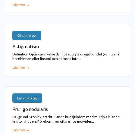
Läs mer →
Oftalmologi
Astigmatism
Definition Optisk avvikelse där ljuset bryts oregelbundet (vanligen i
hornhinnan eller linsen) och därmed inte...
Läs mer →
Dermatologi
Prurigo nodularis
Bakgrund Kronisk, starkt kliande hudsjukdom med multipla kliande
knutor i huden. Förekommer oftare hos individer...
Läs mer →