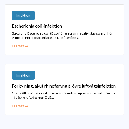
Infektion
Escherichia coli-infektion
Bakgrund Escerichia coli (E coli) är en gramnegativ stav som tillhör
gruppen Enterobacteriaceae. Den återfinns...
Läs mer →
Infektion
Förkylning, akut rhinofaryngit, övre luftvägsinfektion
Orsak Allra oftast orsakat av virus. Symtom uppkommer vid infektion
i de övre luftvägarna (ÖLI)...
Läs mer →