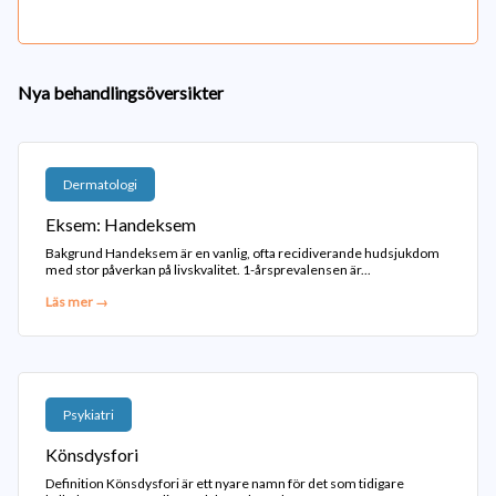
Nya behandlingsöversikter
Dermatologi
Eksem: Handeksem
Bakgrund Handeksem är en vanlig, ofta recidiverande hudsjukdom
med stor påverkan på livskvalitet. 1-årsprevalensen är...
Läs mer →
Psykiatri
Könsdysfori
Definition Könsdysfori är ett nyare namn för det som tidigare