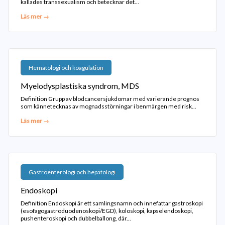
kallades transsexualism och betecknar det...
Läs mer →
Hematologi och koagulation
Myelodysplastiska syndrom, MDS
Definition Grupp av blodcancersjukdomar med varierande prognos
som kännetecknas av mognadsstörningar i benmärgen med risk...
Läs mer →
Gastroenterologi och hepatologi
Endoskopi
Definition Endoskopi är ett samlingsnamn och innefattar gastroskopi
(esofagogastroduodenoskopi/EGD), koloskopi, kapselendoskopi,
pushenteroskopi och dubbelballong, där...