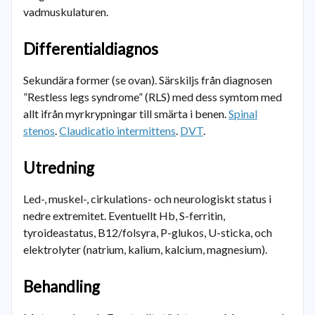
vadmuskulaturen.
Differentialdiagnos
Sekundära former (se ovan). Särskiljs från diagnosen
”Restless legs syndrome” (RLS) med dess symtom med
allt ifrån myrkrypningar till smärta i benen.
Spinal
stenos
.
Claudicatio intermittens
.
DVT
.
Utredning
Led-, muskel-, cirkulations- och neurologiskt status i
nedre extremitet. Eventuellt Hb, S-ferritin,
tyroideastatus, B12/folsyra, P-glukos, U-sticka, och
elektrolyter (natrium, kalium, kalcium, magnesium).
Behandling