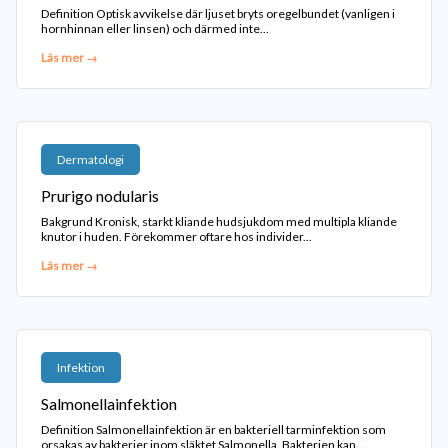
Definition Optisk avvikelse där ljuset bryts oregelbundet (vanligen i
hornhinnan eller linsen) och därmed inte...
Läs mer →
Dermatologi
Prurigo nodularis
Bakgrund Kronisk, starkt kliande hudsjukdom med multipla kliande
knutor i huden. Förekommer oftare hos individer...
Läs mer →
Infektion
Salmonellainfektion
Definition Salmonellainfektion är en bakteriell tarminfektion som
orsakas av bakterier inom släktet Salmonella. Bakterien kan...