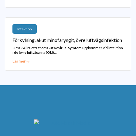
Infektion
Förkylning, akut rhinofaryngit, övre luftvägsinfektion
Orsak Allra oftast orsakat av virus. Symtom uppkommer vid infektion
i de övre luftvägarna (ÖLI)...
Läs mer →