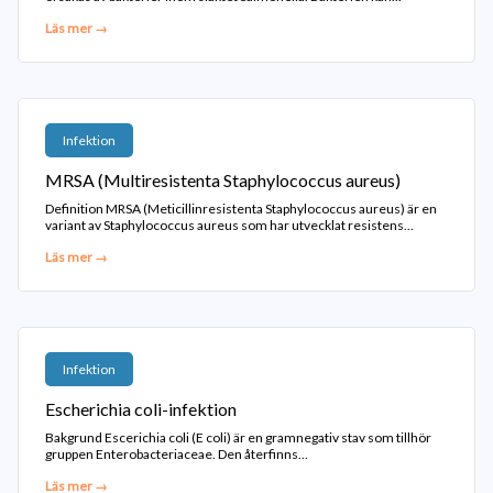
Läs mer →
Infektion
MRSA (Multiresistenta Staphylococcus aureus)
Definition MRSA (Meticillinresistenta Staphylococcus aureus) är en
variant av Staphylococcus aureus som har utvecklat resistens...
Läs mer →
Infektion
Escherichia coli-infektion
Bakgrund Escerichia coli (E coli) är en gramnegativ stav som tillhör
gruppen Enterobacteriaceae. Den återfinns...
Läs mer →