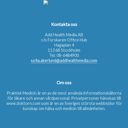
Kontakta oss
Add Health Media AB
c/o Forskaren Office Hub
Hagaplan 4
113 68 Stockholm
Tel:
08-6484900
sofia.akerlund@addhealthmedia.com
Om oss
Praktisk Medicin är en av de mest använda informationskällorna
för läkare och annan vårdpersonal. Privatpersoner hänvisas till
www.doktorn.com
som är en av Sveriges största webbsidor för
kunskap om hälsa och medicin till allmänheten.