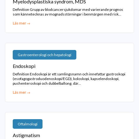
Myelodysplastiska syndrom, MDS
Definition Grupp av blodcancersjukdomar med varierande prognos
som kännetecknas av mognadsstörningar i benmärgen med risk...
Läs mer →
Gastroenterologi och hepatologi
Endoskopi
Definition Endoskopi är ett samlingsnamn och innefattar gastroskopi
(esofagogastroduodenoskopi/EGD), koloskopi, kapselendoskopi,
pushenteroskopi och dubbelballong, där...
Läs mer →
Oftalmologi
Astigmatism