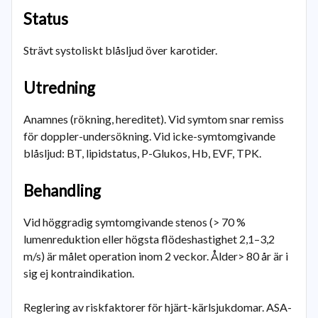
Status
Strävt systoliskt blåsljud över karotider.
Utredning
Anamnes (rökning, hereditet). Vid symtom snar remiss
för doppler-undersökning. Vid icke-symtomgivande
blåsljud: BT, lipidstatus, P-Glukos, Hb, EVF, TPK.
Behandling
Vid höggradig symtomgivande stenos (> 70 %
lumenreduktion eller högsta flödeshastighet 2,1–3,2
m/s) är målet operation inom 2 veckor. Ålder> 80 år är i
sig ej kontraindikation.
Reglering av riskfaktorer för hjärt-kärlsjukdomar. ASA-