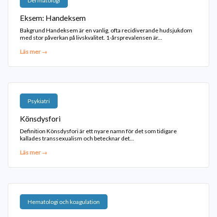
Dermatologi
Eksem: Handeksem
Bakgrund Handeksem är en vanlig, ofta recidiverande hudsjukdom
med stor påverkan på livskvalitet. 1-årsprevalensen är...
Läs mer →
Psykiatri
Könsdysfori
Definition Könsdysfori är ett nyare namn för det som tidigare
kallades transsexualism och betecknar det...
Läs mer →
Hematologi och koagulation