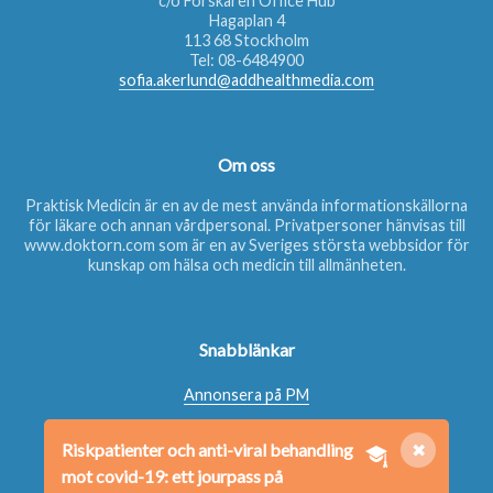
c/o Forskaren Office Hub
Hagaplan 4
113 68 Stockholm
Tel:
08-6484900
sofia.akerlund@addhealthmedia.com
Om oss
Praktisk Medicin är en av de mest använda informationskällorna
för läkare och annan vårdpersonal. Privatpersoner hänvisas till
www.doktorn.com
som är en av Sveriges största webbsidor för
kunskap om hälsa och medicin till allmänheten.
Snabblänkar
Annonsera på PM
Beställ nyhetsbrev
Riskpatienter och anti-viral behandling
✖
Beställ bok
mot covid-19: ett jourpass på