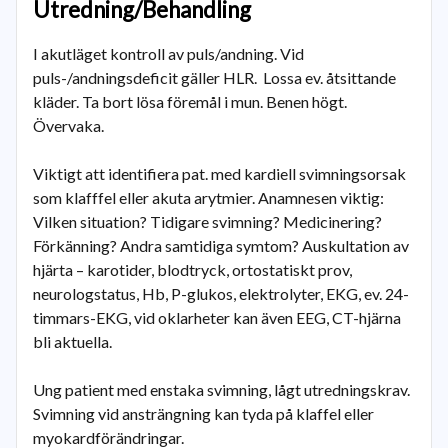
Utredning/Behandling
I akutläget kontroll av puls/andning. Vid
puls-/andningsdeficit gäller HLR. Lossa ev. åtsittande
kläder. Ta bort lösa föremål i mun. Benen högt.
Övervaka.
Viktigt att identifiera pat. med kardiell svimningsorsak
som klafffel eller akuta arytmier. Anamnesen viktig:
Vilken situation? Tidigare svimning? Medicinering?
Förkänning? Andra samtidiga symtom? Auskultation av
hjärta – karotider, blodtryck, ortostatiskt prov,
neurologstatus, Hb, P-glukos, elektrolyter, EKG, ev. 24-
timmars-EKG, vid oklarheter kan även EEG, CT-hjärna
bli aktuella.
Ung patient med enstaka svimning, lågt utredningskrav.
Svimning vid ansträngning kan tyda på klaffel eller
myokardförändringar.