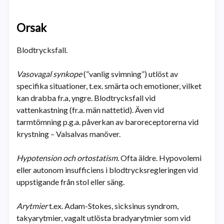
Orsak
Blodtrycksfall.
Vasovagal synkope
(”vanlig svimning”) utlöst av
specifika situationer, t.ex. smärta och emotioner, vilket
kan drabba fr.a, yngre. Blodtrycksfall vid
vattenkastning (fr.a. män nattetid). Även vid
tarmtömning p.g.a. påverkan av baroreceptorerna vid
krystning – Valsalvas manöver.
Hypotension och ortostatism.
Ofta äldre. Hypovolemi
eller autonom insufficiens i blodtrycksregleringen vid
uppstigande från stol eller säng.
Arytmier
t.ex. Adam-Stokes, sicksinus syndrom,
takyarytmier, vagalt utlösta bradyarytmier som vid