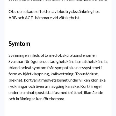
Obs den ökade effekten av blodtryckssänkning hos
ARB och ACE- hämmare vid vätskebrist.
Symtom
Svimningen inleds ofta med obskurationsfenomen:
Svartnar för ögonen, ostadighetskänsla, matthetskänsla,
ibland också symtom från sympatiska nervsystemet i
form av hjärtklappning, kallsvettning. Tonusförlust,
blekhet, kortvarig medvetslöshet under vilken kloniska
ryckningar och även urinavgång kan ske. Kort (i regel
under en minut) postiktal fas med trötthet, illamående
och kräkningar kan förekomma.