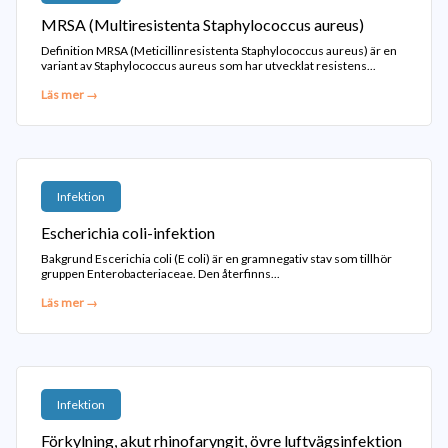
MRSA (Multiresistenta Staphylococcus aureus)
Definition MRSA (Meticillinresistenta Staphylococcus aureus) är en
variant av Staphylococcus aureus som har utvecklat resistens...
Läs mer →
Infektion
Escherichia coli-infektion
Bakgrund Escerichia coli (E coli) är en gramnegativ stav som tillhör
gruppen Enterobacteriaceae. Den återfinns...
Läs mer →
Infektion
Förkylning, akut rhinofaryngit, övre luftvägsinfektion