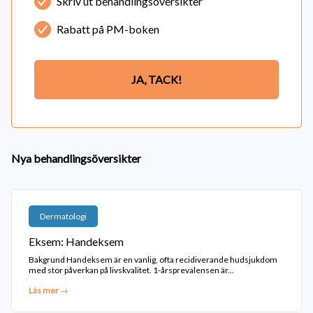
Skriv ut behandlingsöversikter
Rabatt på PM-boken
JA, TACK!
Nya behandlingsöversikter
Dermatologi
Eksem: Handeksem
Bakgrund Handeksem är en vanlig, ofta recidiverande hudsjukdom
med stor påverkan på livskvalitet. 1-årsprevalensen är...
Läs mer →