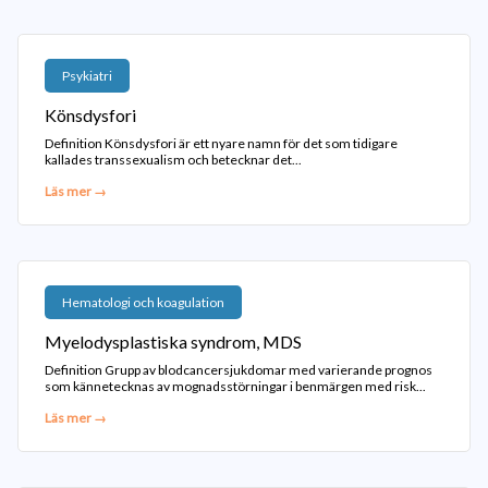
Psykiatri
Könsdysfori
Definition Könsdysfori är ett nyare namn för det som tidigare
kallades transsexualism och betecknar det...
Läs mer →
Hematologi och koagulation
Myelodysplastiska syndrom, MDS
Definition Grupp av blodcancersjukdomar med varierande prognos
som kännetecknas av mognadsstörningar i benmärgen med risk...
Läs mer →