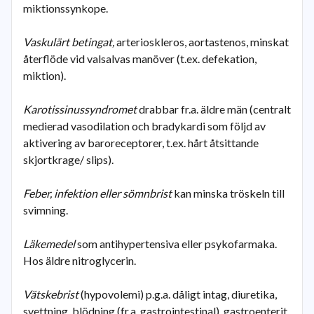
miktionssynkope.
Vaskulärt betingat,
arterioskleros, aortastenos, minskat
återflöde vid valsalvas manöver (t.ex. defekation,
miktion).
Karotissinussyndromet
drabbar fr.a. äldre män (centralt
medierad vasodilation och bradykardi som följd av
aktivering av baroreceptorer, t.ex. hårt åtsittande
skjortkrage/ slips).
Feber, infektion eller sömnbrist
kan minska tröskeln till
svimning.
Läkemedel
som antihypertensiva eller psykofarmaka.
Hos äldre nitroglycerin.
Vätskebrist
(hypovolemi) p.g.a. dåligt intag, diuretika,
svettning, blödning (fr.a. gastrointestinal), gastroenterit.