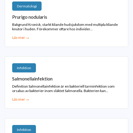
Dermatologi
Prurigo nodularis
Bakgrund Kronisk, starkt kliande hudsjukdom med multipla kliande
knutor i huden. Förekommer oftare hos individer...
Läs mer →
Infektion
Salmonellainfektion
Definition Salmonellainfektion är en bakteriell tarminfektion som
orsakas av bakterier inom släktet Salmonella. Bakterien kan...
Läs mer →
Infektion