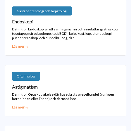
Gastroenterologi och hepatologi
Endoskopi
Definition Endoskopi är ett samlingsnamn och innefattar gastroskopi
(esofagogastroduodenoskopi/EGD), koloskopi, kapselendoskopi,
pushenteroskopi och dubbelballong, där...
Läs mer →
Oftalmologi
Astigmatism
Definition Optisk avvikelse där ljuset bryts oregelbundet (vanligen i
hornhinnan eller linsen) och därmed inte...
Läs mer →