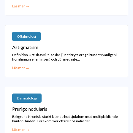
Läs mer →
Oftalmologi
Astigmatism
Definition Optisk avvikelse där ljuset bryts oregelbundet (vanligen i
hornhinnan eller linsen) och därmed inte...
Läs mer →
Dermatologi
Prurigo nodularis
Bakgrund Kronisk, starkt kliande hudsjukdom med multipla kliande
knutor i huden. Förekommer oftare hos individer...
Läs mer →