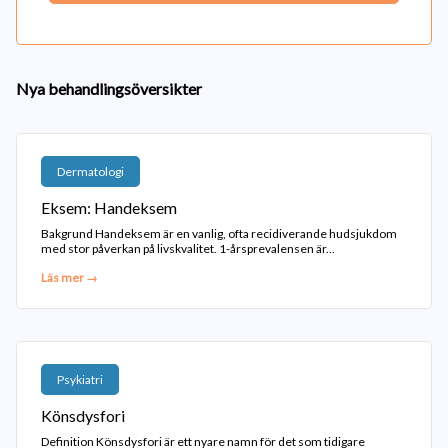
Nya behandlingsöversikter
Dermatologi
Eksem: Handeksem
Bakgrund Handeksem är en vanlig, ofta recidiverande hudsjukdom
med stor påverkan på livskvalitet. 1-årsprevalensen är...
Läs mer →
Psykiatri
Könsdysfori
Definition Könsdysfori är ett nyare namn för det som tidigare