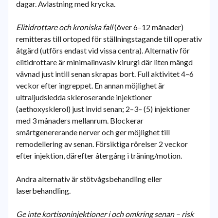
dagar. Avlastning med krycka.
Elitidrottare och kroniska fall
(över 6–12 månader)
remitteras till ortoped för ställningstagande till operativ
åtgärd (utförs endast vid vissa centra). Alternativ för
elitidrottare är minimalinvasiv kirurgi där liten mängd
vävnad just intill senan skrapas bort. Full aktivitet 4–6
veckor efter ingreppet. En annan möjlighet är
ultraljudsledda skleroserande injektioner
(aethoxysklerol) just invid senan; 2–3– (5) injektioner
med 3 månaders mellanrum. Blockerar
smärtgenererande nerver och ger möjlighet till
remodellering av senan. Försiktiga rörelser 2 veckor
efter injektion, därefter återgång i träning/motion.
Andra alternativ är stötvågsbehandling eller
laserbehandling.
Ge inte kortisoninjektioner i och omkring senan – risk