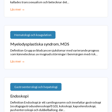
kallades transsexualism och betecknar det...
Läs mer →
Hematologi och koagulation
Myelodysplastiska syndrom, MDS
Definition Grupp av blodcancersjukdomar med varierande prognos
som kännetecknas av mognadsstörningar i benmärgen med risk...
Läs mer →
Gastroenterologi och hepatologi
Endoskopi
Definition Endoskopi är ett samlingsnamn och innefattar gastroskopi
(esofagogastroduodenoskopi/EGD), koloskopi, kapselendoskopi,
pushenteroskopi och dubbelballong, där...