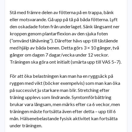
Stå med främre delen av fötterna på en trappa, bänk
eller motsvarande. Gå upp på tå på båda fötterna. Lyft
den oskadade foten från underlaget. Sänk långsamt ner
kroppen genom plantarflexion av den sjuka foten
(”omvänd tåhävning”). Därefter hävs upp till tåstående
med hjälp av båda benen. Detta görs 3 × 10 gånger, två
gånger om dagen 7 dagar/vecka under 12 veckor.
Träningen ska göra ont initialt (smärta upp till VAS 5–7).
För att öka belastningen kan man ha en ryggsäck på
ryggen med vikt (böcker exempelvis) som man kan öka
på successivt ju starkare man blir. Stretching efter
träning upplevs som lindrande. Symtomförbättring
brukar vara långsam, men märks efter ca 6 veckor, men
träningen måste fortsätta även efter detta – upp till 6
mån. Hälsenebelastande fysisk aktivitet kan fortsätta
under träningen.