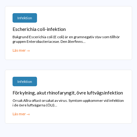
Infektion
Escherichia coli-infektion
Bakgrund Escerichia coli (E coli) är en gramnegativ stav som tillhör
gruppen Enterobacteriaceae. Den återfinns...
Läs mer →
Infektion
Förkylning, akut rhinofaryngit, övre luftvägsinfektion
Orsak Allra oftast orsakat av virus. Symtom uppkommer vid infektion
i de övre luftvägarna (ÖLI)...
Läs mer →