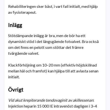
Rehabiliteringen sker bäst, i vart fall initialt, med hjälp
av fysioterapeut.
Inlägg
Stötdämpande inlägg är bra, men de bör ha ett
dynamiskt stöd i det längsgående fotvalvet. Bra också
om det finns en pelott som stöttar det främre
tvärgående valvet.
Klackförhöjning om 10–20 mm (effektiv höjdskillnad
mellan häl och framfot) kan hjälpa till att avlasta senan
initialt.
Övrigt
Vid akut krepiterande tendovaginit av akillessenan
:
Injektion heparin 15 000 IE intravenöst dagligen i 3–4