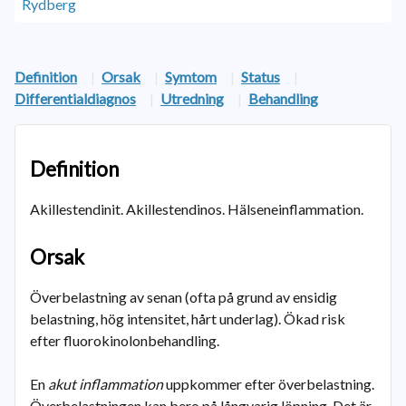
Definition
|
Orsak
|
Symtom
|
Status
|
Differentialdiagnos
|
Utredning
|
Behandling
Definition
Akillestendinit. Akillestendinos. Hälseneinflammation.
Orsak
Överbelastning av senan (ofta på grund av ensidig
belastning, hög intensitet, hårt underlag). Ökad risk
efter fluorokinolonbehandling.
En
akut inflammation
uppkommer efter överbelastning.
Överbelastningen kan bero på långvarig löpning. Det är