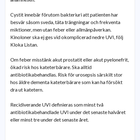
Cystit innebär förutom bakteriuri att patienten har
besvär såsom sveda, täta trängningar och frekventa
miktioner, men utan feber eller allmänpåverkan.
Kinoloner ska ej ges vid okomplicerad nedre UVI, följ
Kloka Listan.
Om feber misstänk akut prostatit eller akut pyelonefrit,
ökad risk hos kateterbärare. Ska alltid
antibiotikabehandlas. Risk för urosepsis särskilt stor
hos äldre dementa kateterbärare som kan ha försökt
dra ut katetern.
Recidiverande UVI definieras som minst två
antibiotikabehandlade UVI under det senaste halvåret
eller minst tre under det senaste året.