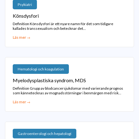
Psykiatri
Könsdysfori
Definition Könsdysfori är ett nyare namn för det som tidigare
kallades transsexualism och betecknar det...
Läs mer →
Hematologi och koagulation
Myelodysplastiska syndrom, MDS
Definition Grupp av blodcancersjukdomar med varierande prognos
som kännetecknas av mognadsstörningar i benmärgen med risk...
Läs mer →
Gastroenterologi och hepatologi