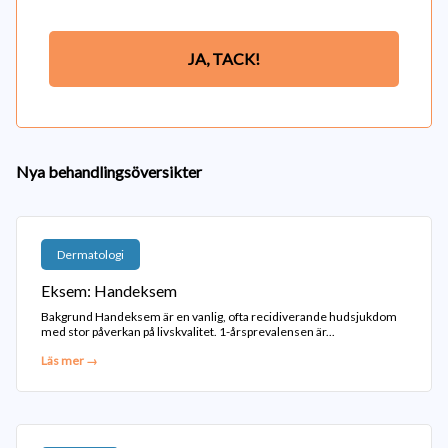
JA, TACK!
Nya behandlingsöversikter
Dermatologi
Eksem: Handeksem
Bakgrund Handeksem är en vanlig, ofta recidiverande hudsjukdom
med stor påverkan på livskvalitet. 1-årsprevalensen är...
Läs mer →