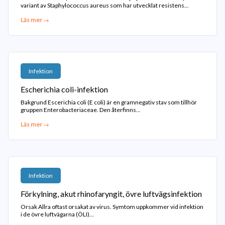
variant av Staphylococcus aureus som har utvecklat resistens...
Läs mer →
Infektion
Escherichia coli-infektion
Bakgrund Escerichia coli (E coli) är en gramnegativ stav som tillhör
gruppen Enterobacteriaceae. Den återfinns...
Läs mer →
Infektion
Förkylning, akut rhinofaryngit, övre luftvägsinfektion
Orsak Allra oftast orsakat av virus. Symtom uppkommer vid infektion
i de övre luftvägarna (ÖLI)...