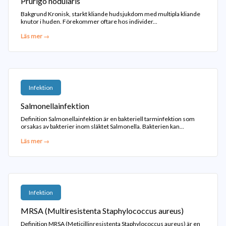
Prurigo nodularis
Bakgrund Kronisk, starkt kliande hudsjukdom med multipla kliande
knutor i huden. Förekommer oftare hos individer...
Läs mer →
Infektion
Salmonellainfektion
Definition Salmonellainfektion är en bakteriell tarminfektion som
orsakas av bakterier inom släktet Salmonella. Bakterien kan...
Läs mer →
Infektion
MRSA (Multiresistenta Staphylococcus aureus)
Definition MRSA (Meticillinresistenta Staphylococcus aureus) är en