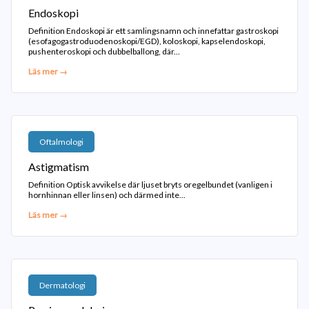
Endoskopi
Definition Endoskopi är ett samlingsnamn och innefattar gastroskopi
(esofagogastroduodenoskopi/EGD), koloskopi, kapselendoskopi,
pushenteroskopi och dubbelballong, där...
Läs mer →
Oftalmologi
Astigmatism
Definition Optisk avvikelse där ljuset bryts oregelbundet (vanligen i
hornhinnan eller linsen) och därmed inte...
Läs mer →
Dermatologi