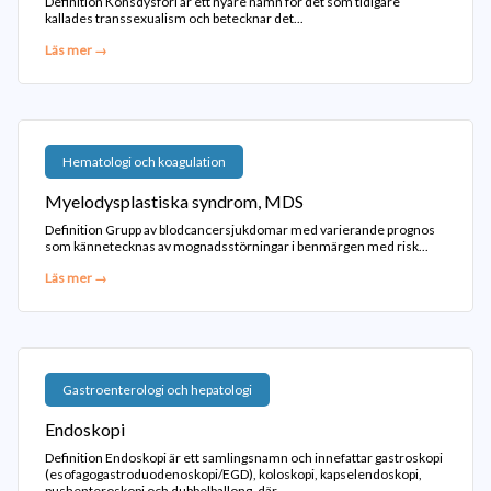
Definition Könsdysfori är ett nyare namn för det som tidigare
kallades transsexualism och betecknar det...
Läs mer →
Hematologi och koagulation
Myelodysplastiska syndrom, MDS
Definition Grupp av blodcancersjukdomar med varierande prognos
som kännetecknas av mognadsstörningar i benmärgen med risk...
Läs mer →
Gastroenterologi och hepatologi
Endoskopi
Definition Endoskopi är ett samlingsnamn och innefattar gastroskopi
(esofagogastroduodenoskopi/EGD), koloskopi, kapselendoskopi,
pushenteroskopi och dubbelballong, där...