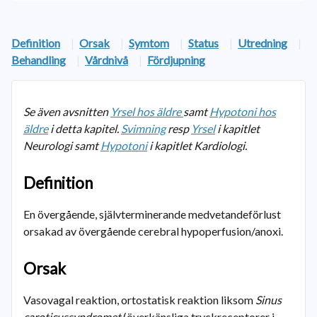
Definition
|
Orsak
|
Symtom
|
Status
|
Utredning
|
Behandling
|
Vårdnivå
|
Fördjupning
Se även avsnitten
Yrsel hos äldre
samt
Hypotoni
hos
äldre
i detta kapitel.
Svimning
resp
Yrsel
i kapitlet
Neurologi samt
Hypotoni
i kapitlet Kardiologi.
Definition
En övergående, självterminerande medvetandeförlust
orsakad av övergående cerebral hypoperfusion/anoxi.
Orsak
Vasovagal reaktion, ortostatisk reaktion liksom
Sinus
caroticussyndromet
(överkänsliga tryckreceptorer i