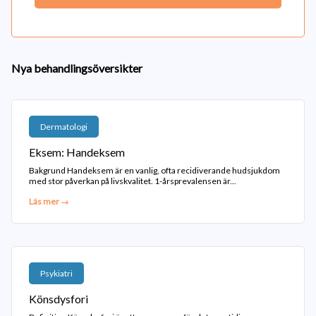
Nya behandlingsöversikter
Dermatologi
Eksem: Handeksem
Bakgrund Handeksem är en vanlig, ofta recidiverande hudsjukdom
med stor påverkan på livskvalitet. 1-årsprevalensen är...
Läs mer →
Psykiatri
Könsdysfori