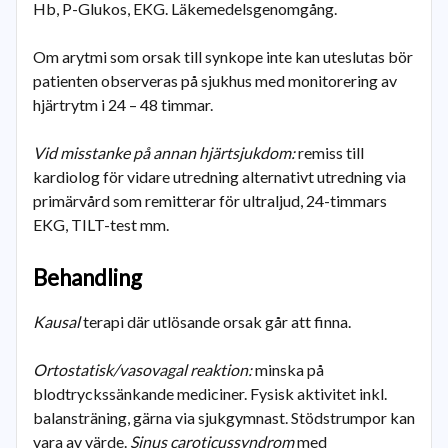
Hb, P-Glukos, EKG. Läkemedelsgenomgång.
Om arytmi som orsak till synkope inte kan uteslutas bör
patienten observeras på sjukhus med monitorering av
hjärtrytm i 24 – 48 timmar.
Vid misstanke på annan hjärtsjukdom:
remiss till
kardiolog för vidare utredning alternativt utredning via
primärvård som remitterar för ultraljud, 24-timmars
EKG, TILT-test mm.
Behandling
Kausal
terapi där utlösande orsak går att finna.
Ortostatisk/vasovagal reaktion:
minska på
blodtryckssänkande mediciner. Fysisk aktivitet inkl.
balansträning, gärna via sjukgymnast. Stödstrumpor kan
vara av värde.
Sinus caroticussyndrom
med