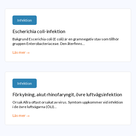
Infektion
Escherichia coli-infektion
Bakgrund Escerichia coli (E coli) är en gramnegativ stav som tillhör
gruppen Enterobacteriaceae. Den återfinns...
Läs mer →
Infektion
Förkylning, akut rhinofaryngit, övre luftvägsinfektion
Orsak Allra oftast orsakat av virus. Symtom uppkommer vid infektion
i de övre luftvägarna (ÖLI)...
Läs mer →