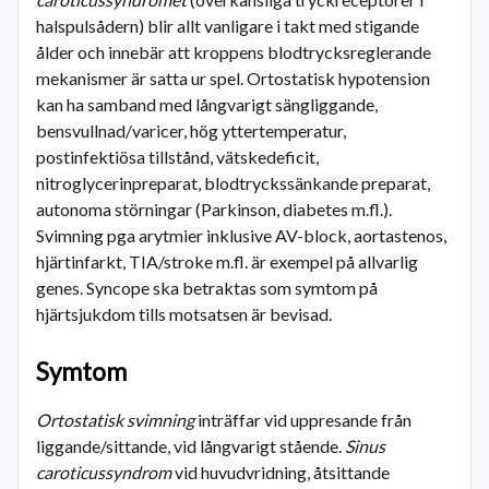
halspulsådern) blir allt vanligare i takt med stigande
ålder och innebär att kroppens blodtrycksreglerande
mekanismer är satta ur spel. Ortostatisk hypotension
kan ha samband med långvarigt sängliggande,
bensvullnad/varicer, hög yttertemperatur,
postinfektiösa tillstånd, vätskedeficit,
nitroglycerinpreparat, blodtryckssänkande preparat,
autonoma störningar (Parkinson, diabetes m.fl.).
Svimning pga arytmier inklusive AV-block, aortastenos,
hjärtinfarkt, TIA/stroke m.fl. är exempel på allvarlig
genes. Syncope ska betraktas som symtom på
hjärtsjukdom tills motsatsen är bevisad.
Symtom
Ortostatisk svimning
inträffar vid uppresande från
liggande/sittande, vid långvarigt stående.
Sinus
caroticussyndrom
vid huvudvridning, åtsittande