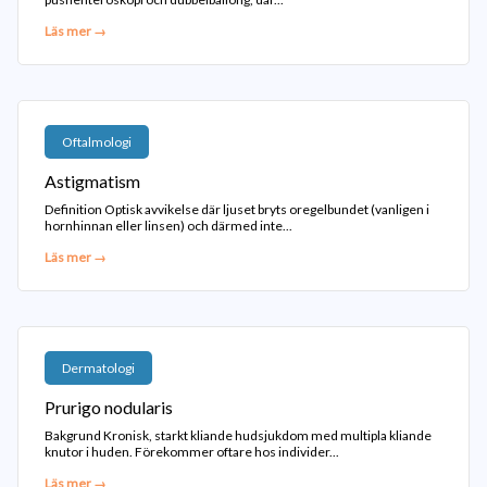
Läs mer →
Oftalmologi
Astigmatism
Definition Optisk avvikelse där ljuset bryts oregelbundet (vanligen i
hornhinnan eller linsen) och därmed inte...
Läs mer →
Dermatologi
Prurigo nodularis
Bakgrund Kronisk, starkt kliande hudsjukdom med multipla kliande
knutor i huden. Förekommer oftare hos individer...
Läs mer →