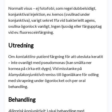
Normalt visus – ej fotofobi, som regel dubbelsidigt,
konjunktival injektion, ev. kemos (svullnad under
konjunktiva), varigt sekret ffa vid bakteriellt agens,
svullna ögonlock vanligt, Ingen ljusväg eller färgupptag
vid ev. fluoresceinfärgning.
Utredning
Om
kontaktlins-patient
färgning för att utesluta keratit
– inte ovanligt med pseudomonas (kan smälta ner
kornea på cirka ett dygn). Vid misstanke på
klamydakonjunktivit
remiss till ögonläkare för odling
med skrapning under ögonlocket och per oral
behandling.
Behandling
Allergisk konjunktivit
: Lokal behandling med