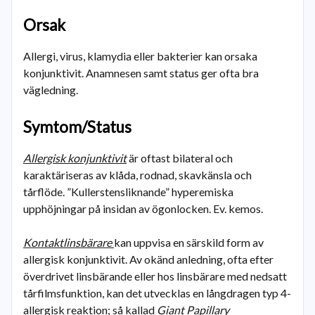
Orsak
Allergi, virus, klamydia eller bakterier kan orsaka
konjunktivit. Anamnesen samt status ger ofta bra
vägledning.
Symtom/Status
Allergisk konjunktivit
är oftast bilateral och
karaktäriseras av klåda, rodnad, skavkänsla och
tårflöde. ”Kullerstensliknande” hyperemiska
upphöjningar på insidan av ögonlocken. Ev. kemos.
Kontaktlinsbärare
kan uppvisa en särskild form av
allergisk konjunktivit. Av okänd anledning, ofta efter
överdrivet linsbärande eller hos linsbärare med nedsatt
tårfilmsfunktion, kan det utvecklas en långdragen typ 4-
allergisk reaktion; så kallad
Giant Papillary