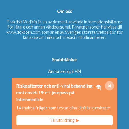
Om oss
Praktisk Medicin är en av de mest använda informationskällorna
för läkare och annan vårdpersonal. Privatpersoner hänvisas till
www.doktorn.com
som är en av Sveriges största webbsidor för
kunskap om hälsa och medicin till allmänheten.
Snabblänkar
Annonsera på PM
Beställ nyhetsbrev
Riskpatienter och anti-viral behandling
✖
Beställ bok
mot covid-19: ett jourpass på
Kontakta oss
internmedicin
14 snabba frågor som testar dina kliniska kunskaper
Redaktionen
Till utbildning