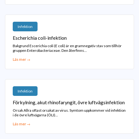
Infektion
Escherichia coli-infektion
Bakgrund Escerichia coli (E coli) är en gramnegativ stav som tillhör
gruppen Enterobacteriaceae. Den återfinns...
Läs mer →
Infektion
Förkylning, akut rhinofaryngit, övre luftvägsinfektion
Orsak Allra oftast orsakat av virus. Symtom uppkommer vid infektion
i de övre luftvägarna (ÖLI)...
Läs mer →