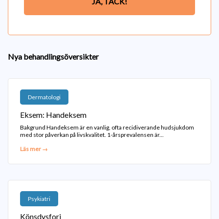
JA, TACK!
Nya behandlingsöversikter
Dermatologi
Eksem: Handeksem
Bakgrund Handeksem är en vanlig, ofta recidiverande hudsjukdom
med stor påverkan på livskvalitet. 1-årsprevalensen är...
Läs mer →
Psykiatri
Könsdysfori