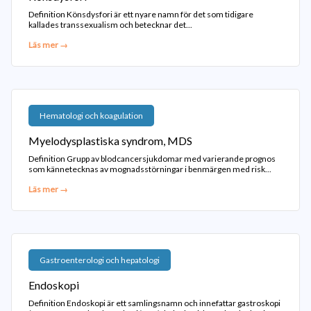
Definition Könsdysfori är ett nyare namn för det som tidigare
kallades transsexualism och betecknar det...
Läs mer →
Hematologi och koagulation
Myelodysplastiska syndrom, MDS
Definition Grupp av blodcancersjukdomar med varierande prognos
som kännetecknas av mognadsstörningar i benmärgen med risk...
Läs mer →
Gastroenterologi och hepatologi
Endoskopi
Definition Endoskopi är ett samlingsnamn och innefattar gastroskopi