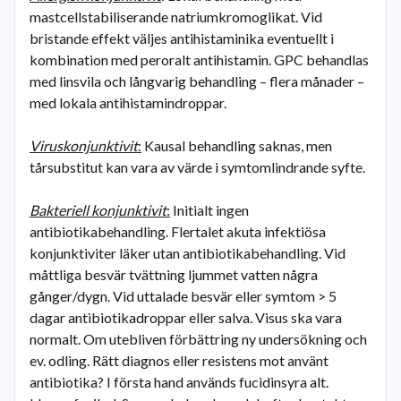
mastcellstabiliserande natriumkromoglikat. Vid
bristande effekt väljes antihistaminika eventuellt i
kombination med peroralt antihistamin. GPC behandlas
med linsvila och långvarig behandling – flera månader –
med lokala antihistamindroppar.
Viruskonjunktivit
:
Kausal behandling saknas, men
tårsubstitut kan vara av värde i symtomlindrande syfte.
Bakteriell konjunktivit
:
Initialt ingen
antibiotikabehandling. Flertalet akuta infektiösa
konjunktiviter läker utan antibiotikabehandling. Vid
måttliga besvär tvättning ljummet vatten några
gånger/dygn. Vid uttalade besvär eller symtom > 5
dagar antibiotikadroppar eller salva. Visus ska vara
normalt. Om utebliven förbättring ny undersökning och
ev. odling. Rätt diagnos eller resistens mot använt
antibiotika? I första hand används fucidinsyra alt.