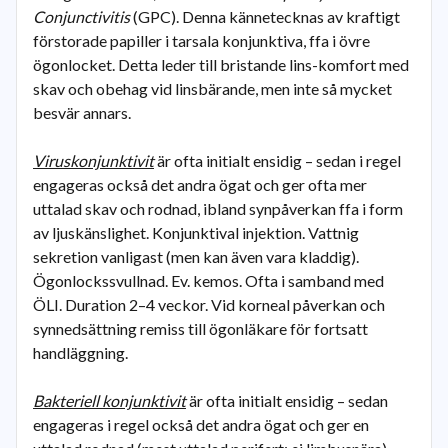
Conjunctivitis
(GPC). Denna kännetecknas av kraftigt
förstorade papiller i tarsala konjunktiva, ffa i övre
ögonlocket. Detta leder till bristande lins-komfort med
skav och obehag vid linsbärande, men inte så mycket
besvär annars.
Viruskonjunktivit
är ofta initialt ensidig – sedan i regel
engageras också det andra ögat och ger ofta mer
uttalad skav och rodnad, ibland synpåverkan ffa i form
av ljuskänslighet. Konjunktival injektion. Vattnig
sekretion vanligast (men kan även vara kladdig).
Ögonlockssvullnad. Ev. kemos. Ofta i samband med
ÖLI. Duration 2–4 veckor. Vid korneal påverkan och
synnedsättning remiss till ögonläkare för fortsatt
handläggning.
Bakteriell konjunktivit
är ofta initialt ensidig – sedan
engageras i regel också det andra ögat och ger en