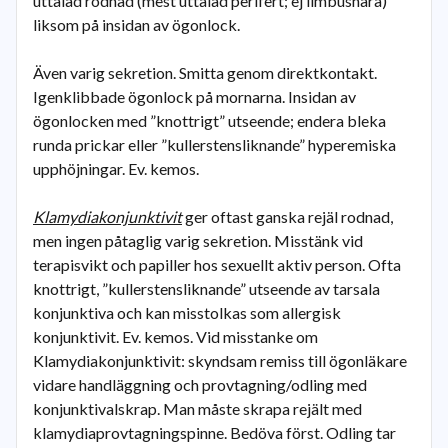
uttalad rodnad (mest uttalad perifert; ej limbusnära)
liksom på insidan av ögonlock.
Även varig sekretion. Smitta genom direktkontakt.
Igenklibbade ögonlock på mornarna. Insidan av
ögonlocken med ”knottrigt” utseende; endera bleka
runda prickar eller ”kullerstensliknande” hyperemiska
upphöjningar. Ev. kemos.
Klamydiakonjunktivit
ger oftast ganska rejäl rodnad,
men ingen påtaglig varig sekretion. Misstänk vid
terapisvikt och papiller hos sexuellt aktiv person. Ofta
knottrigt, ”kullerstensliknande” utseende av tarsala
konjunktiva och kan misstolkas som allergisk
konjunktivit. Ev. kemos. Vid misstanke om
Klamydiakonjunktivit: skyndsam remiss till ögonläkare
vidare handläggning och provtagning/odling med
konjunktivalskrap. Man måste skrapa rejält med
klamydiaprovtagningspinne. Bedöva först. Odling tar