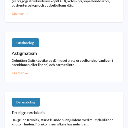
(esofagogastroduodenoskopi/EGD), koloskopi, kapselendoskopi,
pushenteroskopi och dubbelballong, där...
Läs mer →
Oftalmologi
Astigmatism
Definition Optisk avvikelse där ljuset bryts oregelbundet (vanligen i
hornhinnan eller linsen) och därmed inte...
Läs mer →
Dermatologi
Prurigo nodularis
Bakgrund Kronisk, starkt kliande hudsjukdom med multipla kliande
knutor i huden. Förekommer oftare hos individer...