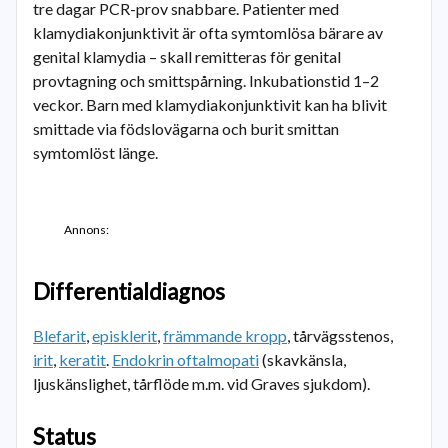
tre dagar PCR-prov snabbare. Patienter med
klamydiakonjunktivit är ofta symtomlösa bärare av
genital klamydia – skall remitteras för genital
provtagning och smittspårning. Inkubationstid 1–2
veckor. Barn med klamydiakonjunktivit kan ha blivit
smittade via födslovägarna och burit smittan
symtomlöst länge.
Annons:
Differentialdiagnos
Blefarit
,
episklerit
,
främmande kropp
, tårvägsstenos,
irit
,
keratit
.
Endokrin oftalmopati
(skavkänsla,
ljuskänslighet, tårflöde m.m. vid Graves sjukdom).
Status