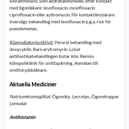
kloramfenikol. Som andrahandsmedel, efter kontakt
med ögonläkare: levofloxacin, moxifloxacin
ciprofloxacin eller azitromycin. För kontaktlinsbärare
övervägs behandling med levofloxacin p.g.a. risk för
pseudomonas.
Klamydiakonjunktivit
:
Peroral behandling med
doxycyklin. Barn erytromycin. Lokal
antibiotikabehandlingen botar inte. Remiss
könspoliklinik för smittspårning. Anmälan till
smittskyddsläkare.
Aktuella Mediciner
Natriumkromoglikat:
Ögondrp. Lecrolyn., Ögondroppar
Lomudal
Antihistamin