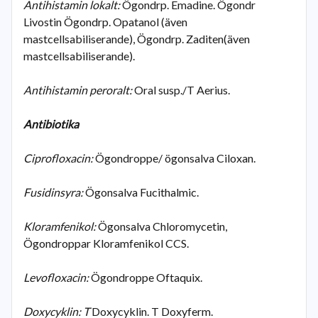
Antihistamin lokalt:
Ögondrp. Emadine. Ögondr
Livostin Ögondrp. Opatanol (även
mastcellsabiliserande), Ögondrp. Zaditen(även
mastcellsabiliserande).
Antihistamin peroralt:
Oral susp./T Aerius.
Antibiotika
Ciprofloxacin:
Ögondroppe/ ögonsalva Ciloxan.
Fusidinsyra:
Ögonsalva Fucithalmic.
Kloramfenikol:
Ögonsalva Chloromycetin,
Ögondroppar Kloramfenikol CCS.
Levofloxacin:
Ögondroppe Oftaquix.
Doxycyklin: T
Doxycyklin. T Doxyferm.