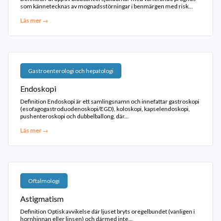
som kännetecknas av mognadsstörningar i benmärgen med risk...
Läs mer →
Gastroenterologi och hepatologi
Endoskopi
Definition Endoskopi är ett samlingsnamn och innefattar gastroskopi
(esofagogastroduodenoskopi/EGD), koloskopi, kapselendoskopi,
pushenteroskopi och dubbelballong, där...
Läs mer →
Oftalmologi
Astigmatism
Definition Optisk avvikelse där ljuset bryts oregelbundet (vanligen i
hornhinnan eller linsen) och därmed inte...