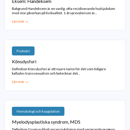
Eksem: Handeksem
Bakgrund Handeksem är en vanlig, ofta recidiverande hudsjukdom
med stor påverkan på livskvalitet. 1-årsprevalensen är...
Läs mer →
Psykiatri
Könsdysfori
Definition Könsdysfori är ett nyare namn för det som tidigare
kallades transsexualism och betecknar det...
Läs mer →
Hematologi och koagulation
Myelodysplastiska syndrom, MDS
Definition Grupp av blodcancersjukdomar med varierande prognos