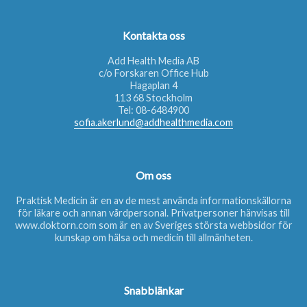
Kontakta oss
Add Health Media AB
c/o Forskaren Office Hub
Hagaplan 4
113 68 Stockholm
Tel:
08-6484900
sofia.akerlund@addhealthmedia.com
Om oss
Praktisk Medicin är en av de mest använda informationskällorna
för läkare och annan vårdpersonal. Privatpersoner hänvisas till
www.doktorn.com
som är en av Sveriges största webbsidor för
kunskap om hälsa och medicin till allmänheten.
Snabblänkar