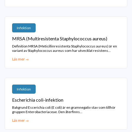
Infektion
MRSA (Multiresistenta Staphylococcus aureus)
Definition MRSA (Meticillinresistenta Staphylococcus aureus) är en
variant av Staphylococcus aureus som har utvecklat resistens...
Läs mer →
Infektion
Escherichia coli-infektion
Bakgrund Escerichia coli (E coli) är en gramnegativ stav som tillhör
gruppen Enterobacteriaceae. Den återfinns...
Läs mer →