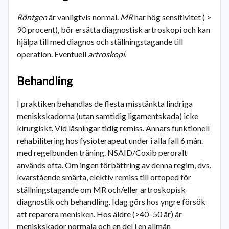
Röntgen
är vanligtvis normal.
MR
har hög sensitivitet ( >
90 procent), bör ersätta diagnostisk artroskopi och kan
hjälpa till med diagnos och ställningstagande till
operation. Eventuell
artroskopi.
Behandling
I praktiken behandlas de flesta misstänkta lindriga
meniskskadorna (utan samtidig ligamentskada) icke
kirurgiskt. Vid låsningar tidig remiss. Annars funktionell
rehabilitering hos fysioterapeut under i alla fall 6 mån.
med regelbunden träning. NSAID/Coxib peroralt
används ofta. Om ingen förbättring av denna regim, dvs.
kvarstående smärta, elektiv remiss till ortoped för
ställningstagande om MR och/eller artroskopisk
diagnostik och behandling. Idag görs hos yngre försök
att reparera menisken. Hos äldre (>40–50 år) är
meniskskador normala och en del i en allmän