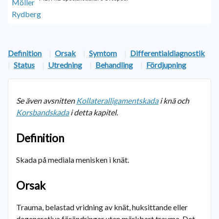
Definition
|
Orsak
|
Symtom
|
Differentialdiagnostik
|
Status
|
Utredning
|
Behandling
|
Fördjupning
Se även avsnitten
Kollateralligamentskada
i knä och
Korsbandskada
i detta kapitel.
Definition
Skada på mediala menisken i knät.
Orsak
Trauma, belastad vridning av knät, huksittande eller
degenerativa förändringar utan märkbart trauma. Det