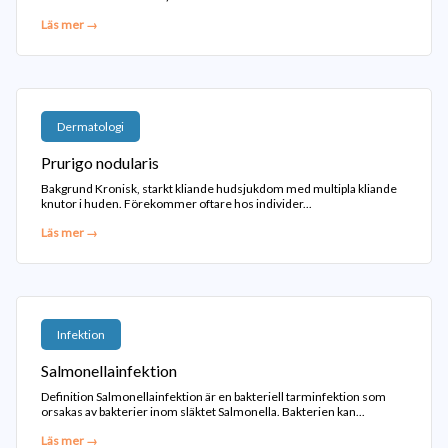
Läs mer →
Dermatologi
Prurigo nodularis
Bakgrund Kronisk, starkt kliande hudsjukdom med multipla kliande
knutor i huden. Förekommer oftare hos individer...
Läs mer →
Infektion
Salmonellainfektion
Definition Salmonellainfektion är en bakteriell tarminfektion som
orsakas av bakterier inom släktet Salmonella. Bakterien kan...
Läs mer →