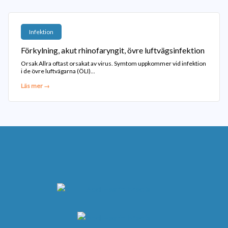
Infektion
Förkylning, akut rhinofaryngit, övre luftvägsinfektion
Orsak Allra oftast orsakat av virus. Symtom uppkommer vid infektion
i de övre luftvägarna (ÖLI)...
Läs mer →