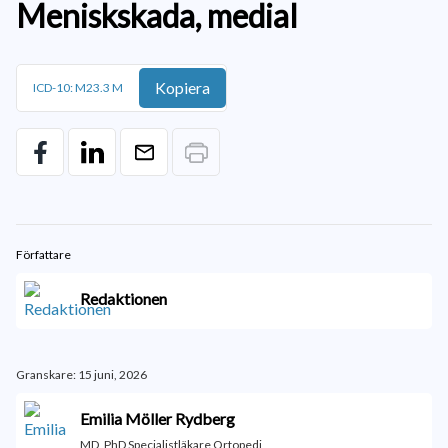
Meniskskada, medial
Kopiera
ICD-10: M23.3 M
Författare
Redaktionen
Granskare: 15 juni, 2026
Emilia Möller Rydberg
MD, PhD Specialistläkare Ortopedi