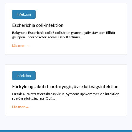
Infektion
Escherichia coli-infektion
Bakgrund Escerichia coli (E coli) är en gramnegativ stav som tillhör
gruppen Enterobacteriaceae. Den återfinns...
Läs mer →
Infektion
Förkylning, akut rhinofaryngit, övre luftvägsinfektion
Orsak Allra oftast orsakat av virus. Symtom uppkommer vid infektion
i de övre luftvägarna (ÖLI)...
Läs mer →