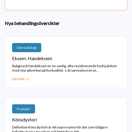
Nya behandlingsöversikter
Dermatologi
Eksem: Handeksem
Bakgrund Handeksem är en vanlig, ofta recidiverande hudsjukdom
med stor påverkan på livskvalitet. 1-årsprevalensen är...
Läs mer →
Psykiatri
Könsdysfori
Definition Könsdysfori är ett nyare namn för det som tidigare
kallades transsexualism och betecknar det...