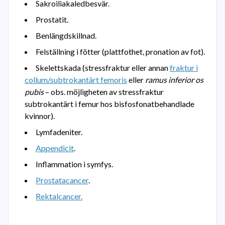
Sakroiliakaledbesvär.
Prostatit.
Benlängdskillnad.
Felställning i fötter (plattfothet, pronation av fot).
Skelettskada (stressfraktur eller annan
fraktur i
collum/subtrokantärt femoris
eller
ramus inferior os
pubis
– obs. möjligheten av stressfraktur
subtrokantärt i femur hos bisfosfonatbehandlade
kvinnor).
Lymfadeniter.
Appendicit
.
Inflammation i symfys.
Prostatacancer
.
Rektalcancer.