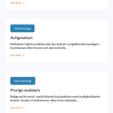
Läs mer →
Oftalmologi
Astigmatism
Definition Optisk avvikelse där ljuset bryts oregelbundet (vanligen i
hornhinnan eller linsen) och därmed inte...
Läs mer →
Dermatologi
Prurigo nodularis
Bakgrund Kronisk, starkt kliande hudsjukdom med multipla kliande
knutor i huden. Förekommer oftare hos individer...
Läs mer →