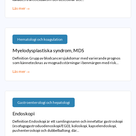
Läs mer →
Hematologi och koagulation
Myelodysplastiska syndrom, MDS
Definition Grupp av blodcancersjukdomar med varierande prognos
som kännetecknas av mognadsstörningar i benmärgen med risk...
Läs mer →
Gastroenterologi och hepatologi
Endoskopi
Definition Endoskopi är ett samlingsnamn och innefattar gastroskopi
(esofagogastroduodenoskopi/EGD), koloskopi, kapselendoskopi,
pushenteroskopi och dubbelballong, där...