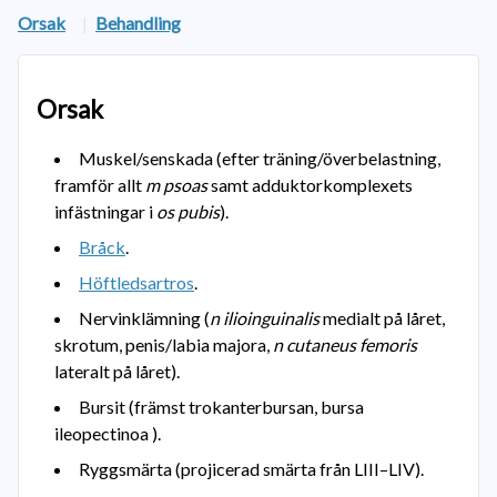
Orsak
|
Behandling
Orsak
Muskel/senskada (efter träning/överbelastning,
framför allt
m psoas
samt adduktorkomplexets
infästningar i
os pubis
).
Bråck
.
Höftledsartros
.
Nervinklämning (
n ilioinguinalis
medialt på låret,
skrotum, penis/labia majora,
n cutaneus femoris
lateralt på låret).
Bursit (främst trokanterbursan, bursa
ileopectinoa ).
Ryggsmärta (projicerad smärta från LIII–LIV).