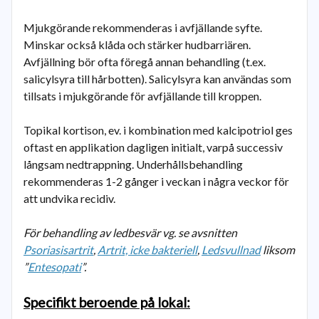
Mjukgörande rekommenderas i avfjällande syfte.
Minskar också klåda och stärker hudbarriären.
Avfjällning bör ofta föregå annan behandling (t.ex.
salicylsyra till hårbotten). Salicylsyra kan användas som
tillsats i mjukgörande för avfjällande till kroppen.
Topikal kortison, ev. i kombination med kalcipotriol ges
oftast en applikation dagligen initialt, varpå successiv
långsam nedtrappning. Underhållsbehandling
rekommenderas 1-2 gånger i veckan i några veckor för
att undvika recidiv.
För behandling av ledbesvär vg. se avsnitten
Psoriasisartrit
,
Artrit, icke bakteriell
,
Ledsvullnad
liksom
”
Entesopati
”.
Specifikt beroende på lokal: