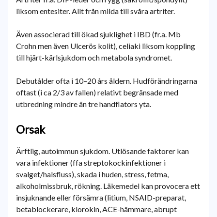
liksom entesiter. Allt från milda till svåra artriter.
Även associerad till ökad sjuklighet i IBD (fr.a. Mb
Crohn men även Ulcerös kolit), celiaki liksom koppling
till hjärt-kärlsjukdom och metabola syndromet.
Debutålder ofta i 10–20 års åldern. Hudförändringarna
oftast (i ca 2/3 av fallen) relativt begränsade med
utbredning mindre än tre handflators yta.
Orsak
Ärftlig, autoimmun sjukdom. Utlösande faktorer kan
vara infektioner (ffa streptokockinfektioner i
svalget/halsfluss), skada i huden, stress, fetma,
alkoholmissbruk, rökning. Läkemedel kan provocera ett
insjuknande eller försämra (litium, NSAID-preparat,
betablockerare, klorokin, ACE-hämmare, abrupt