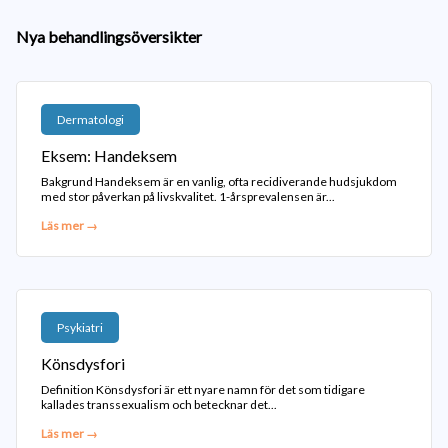
Nya behandlingsöversikter
Dermatologi
Eksem: Handeksem
Bakgrund Handeksem är en vanlig, ofta recidiverande hudsjukdom
med stor påverkan på livskvalitet. 1-årsprevalensen är...
Läs mer →
Psykiatri
Könsdysfori
Definition Könsdysfori är ett nyare namn för det som tidigare
kallades transsexualism och betecknar det...
Läs mer →