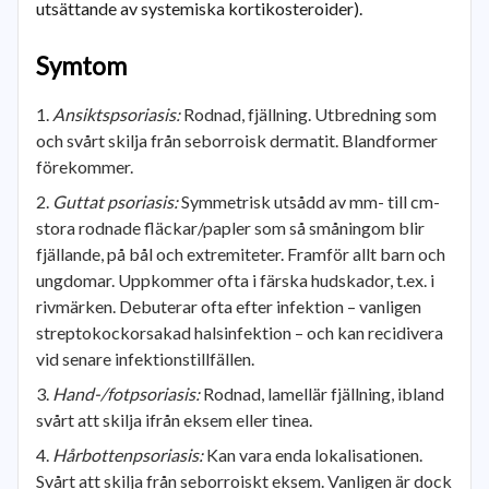
utsättande av systemiska kortikosteroider).
Symtom
Ansiktspsoriasis:
Rodnad, fjällning. Utbredning som
och svårt skilja från seborroisk dermatit. Blandformer
förekommer.
Guttat psoriasis:
Symmetrisk utsådd av mm- till cm-
stora rodnade fläckar/papler som så småningom blir
fjällande, på bål och extremiteter. Framför allt barn och
ungdomar. Uppkommer ofta i färska hudskador, t.ex. i
rivmärken. Debuterar ofta efter infektion – vanligen
streptokockorsakad halsinfektion – och kan recidivera
vid senare infektionstillfällen.
Hand-/fotpsoriasis:
Rodnad, lamellär fjällning, ibland
svårt att skilja ifrån eksem eller tinea.
Hårbottenpsoriasis:
Kan vara enda lokalisationen.
Svårt att skilja från seborroiskt eksem. Vanligen är dock