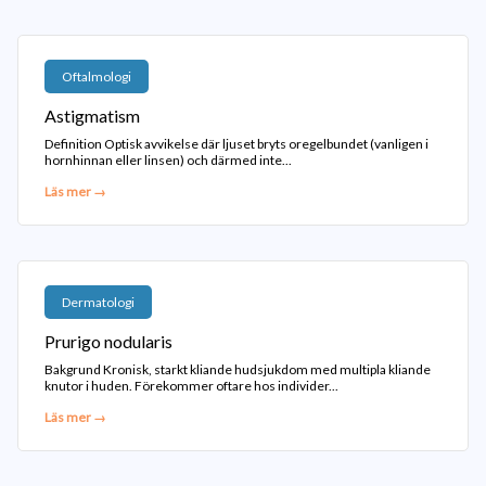
Oftalmologi
Astigmatism
Definition Optisk avvikelse där ljuset bryts oregelbundet (vanligen i
hornhinnan eller linsen) och därmed inte...
Läs mer →
Dermatologi
Prurigo nodularis
Bakgrund Kronisk, starkt kliande hudsjukdom med multipla kliande
knutor i huden. Förekommer oftare hos individer...
Läs mer →