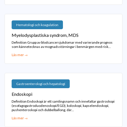
Hematologi och koagulation
Myelodysplastiska syndrom, MDS
Definition Grupp av blodcancersjukdomar med varierande prognos
som kännetecknas av mognadsstörningar i benmärgen med risk...
Läs mer →
Gastroenterologi och hepatologi
Endoskopi
Definition Endoskopi är ett samlingsnamn och innefattar gastroskopi
(esofagogastroduodenoskopi/EGD), koloskopi, kapselendoskopi,
pushenteroskopi och dubbelballong, där...
Läs mer →