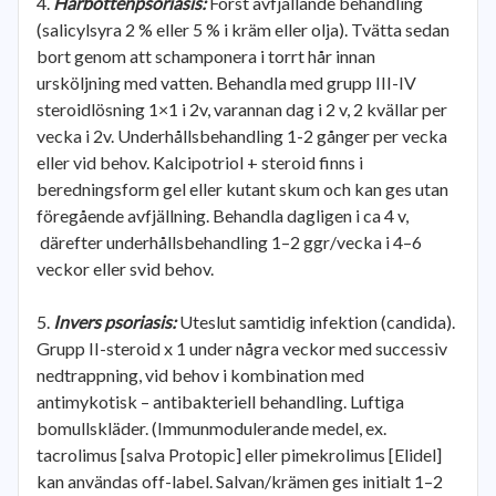
Hårbottenpsoriasis:
Först avfjällande behandling
(salicylsyra 2 % eller 5 % i kräm eller olja). Tvätta sedan
bort genom att schamponera i torrt hår innan
ursköljning med vatten. Behandla med grupp III-IV
steroidlösning 1×1 i 2v, varannan dag i 2 v, 2 kvällar per
vecka i 2v. Underhållsbehandling 1-2 gånger per vecka
eller vid behov. Kalcipotriol + steroid finns i
beredningsform gel eller kutant skum och kan ges utan
föregående avfjällning. Behandla dagligen i ca 4 v,
därefter underhållsbehandling 1–2 ggr/vecka i 4–6
veckor eller svid behov.
Invers psoriasis:
Uteslut samtidig infektion (candida).
Grupp II-steroid x 1 under några veckor med successiv
nedtrappning, vid behov i kombination med
antimykotisk – antibakteriell behandling. Luftiga
bomullskläder. (Immunmodulerande medel, ex.
tacrolimus [salva Protopic] eller pimekrolimus [Elidel]
kan användas off-label. Salvan/krämen ges initialt 1–2