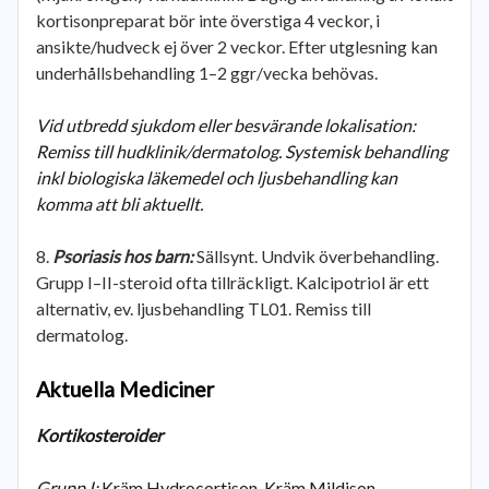
kortisonpreparat bör inte överstiga 4 veckor, i
ansikte/hudveck ej över 2 veckor. Efter utglesning kan
underhållsbehandling 1–2 ggr/vecka behövas.
Vid utbredd sjukdom eller besvärande lokalisation:
Remiss till hudklinik/dermatolog. Systemisk behandling
inkl biologiska läkemedel och ljusbehandling kan
komma att bli aktuellt.
Psoriasis hos barn:
Sällsynt. Undvik överbehandling.
Grupp I–II-steroid ofta tillräckligt. Kalcipotriol är ett
alternativ, ev. ljusbehandling TL01. Remiss till
dermatolog.
Aktuella Mediciner
Kortikosteroider
Grupp I:
Kräm Hydrocortison. Kräm Mildison.