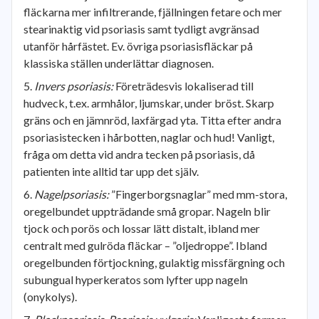
fläckarna mer infiltrerande, fjällningen fetare och mer
stearinaktig vid psoriasis samt tydligt avgränsad
utanför hårfästet. Ev. övriga psoriasisfläckar på
klassiska ställen underlättar diagnosen.
Invers psoriasis:
Företrädesvis lokaliserad till
hudveck, t.ex. armhålor, ljumskar, under bröst. Skarp
gräns och en jämnröd, laxfärgad yta. Titta efter andra
psoriasistecken i hårbotten, naglar och hud! Vanligt,
fråga om detta vid andra tecken på psoriasis, då
patienten inte alltid tar upp det själv.
Nagelpsoriasis:
”Fingerborgsnaglar” med mm-stora,
oregelbundet uppträdande små gropar. Nageln blir
tjock och porös och lossar lätt distalt, ibland mer
centralt med gulröda fläckar – ”oljedroppe”. Ibland
oregelbunden förtjockning, gulaktig missfärgning och
subungual hyperkeratos som lyfter upp nageln
(onykolys).