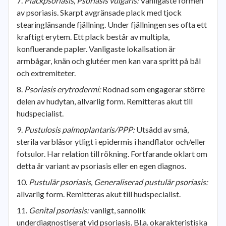
Plackpsoriasis, Psoriasis vulgaris:
Vanligaste formen
av psoriasis. Skarpt avgränsade plack med tjock
stearinglänsande fjällning. Under fjällningen ses ofta ett
kraftigt erytem. Ett plack består av multipla,
konfluerande papler. Vanligaste lokalisation är
armbågar, knän och glutéer men kan vara spritt på bål
och extremiteter.
Psoriasis erytrodermi:
Rodnad som engagerar större
delen av hudytan, allvarlig form. Remitteras akut till
hudspecialist.
Pustulosis palmoplantaris/PPP:
Utsådd av små,
sterila varblåsor ytligt i epidermis i handflator och/eller
fotsulor. Har relation till rökning. Fortfarande oklart om
detta är variant av psoriasis eller en egen diagnos.
Pustulär psoriasis, Generaliserad pustulär psoriasis:
allvarlig form. Remitteras akut till hudspecialist.
Genital psoriasis:
vanligt, sannolik
underdiagnostiserat vid psoriasis. Bl.a. okarakteristiska