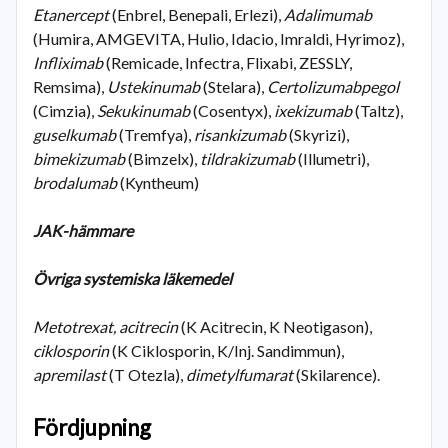
Etanercept
(Enbrel, Benepali, Erlezi),
Adalimumab
(Humira, AMGEVITA, Hulio, Idacio, Imraldi, Hyrimoz),
Infliximab
(Remicade, Infectra, Flixabi, ZESSLY,
Remsima),
Ustekinumab
(Stelara),
Certolizumabpegol
(Cimzia),
Sekukinumab
(Cosentyx),
ixekizumab
(Taltz),
guselkumab
(Tremfya),
risankizumab
(Skyrizi),
bimekizumab
(Bimzelx),
tildrakizumab
(Illumetri),
brodalumab
(Kyntheum)
JAK-hämmare
Övriga systemiska läkemedel
Metotrexat, acitrecin
(K Acitrecin, K Neotigason),
ciklosporin
(K Ciklosporin, K/Inj. Sandimmun),
apremilast
(T Otezla),
dimetylfumarat
(Skilarence).
Fördjupning