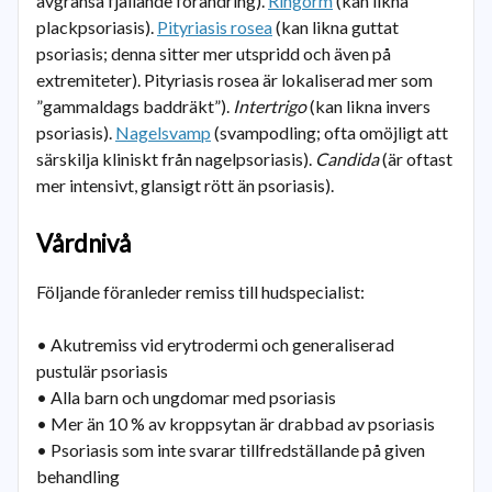
avgränsa fjällande förändring).
Ringorm
(kan likna
plackpsoriasis).
Pityriasis rosea
(kan likna guttat
psoriasis; denna sitter mer utspridd och även på
extremiteter). Pityriasis rosea är lokaliserad mer som
”gammaldags baddräkt”).
Intertrigo
(kan likna invers
psoriasis).
Nagelsvamp
(svampodling; ofta omöjligt att
särskilja kliniskt från nagelpsoriasis).
Candida
(är oftast
mer intensivt, glansigt rött än psoriasis).
Vårdnivå
Följande föranleder remiss till hudspecialist:
• Akutremiss vid erytrodermi och generaliserad
pustulär psoriasis
• Alla barn och ungdomar med psoriasis
• Mer än 10 % av kroppsytan är drabbad av psoriasis
• Psoriasis som inte svarar tillfredställande på given
behandling