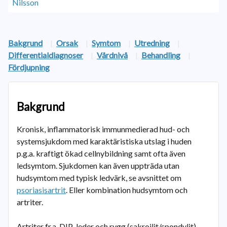
Bakgrund
|
Orsak
|
Symtom
|
Utredning
|
Differentialdiagnoser
|
Vårdnivå
|
Behandling
|
Fördjupning
Bakgrund
Kronisk, inflammatorisk immunmedierad hud- och
systemsjukdom med karaktäristiska utslag i huden
p.g.a. kraftigt ökad cellnybildning samt ofta även
ledsymtom. Sjukdomen kan även uppträda utan
hudsymtom med typisk ledvärk, se avsnittet om
psoriasisartrit
. Eller kombination hudsymtom och
artriter.
Artriter fr.a. DIP-leder och rygg (sakroilit/spondylit)