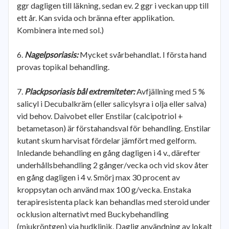
ggr dagligen till läkning, sedan ev. 2 ggr i veckan upp till
ett år. Kan svida och bränna efter applikation.
Kombinera inte med sol.)
Nagelpsoriasis:
Mycket svårbehandlat. I första hand
provas topikal behandling.
Plackpsoriasis bål extremiteter:
Avfjällning med 5 %
salicyl i Decubalkräm (eller salicylsyra i olja eller salva)
vid behov. Daivobet eller Enstilar (calcipotriol +
betametason) är förstahandsval för behandling. Enstilar
kutant skum harvisat fördelar jämfört med gelform.
Inledande behandling en gång dagligen i 4 v., därefter
underhållsbehandling 2 gånger/vecka och vid skov åter
en gång dagligen i 4 v. Smörj max 30 procent av
kroppsytan och använd max 100 g/vecka. Enstaka
terapiresistenta plack kan behandlas med steroid under
ocklusion alternativt med Buckybehandling
(mjukröntgen) via hudklinik. Daglig användning av lokalt