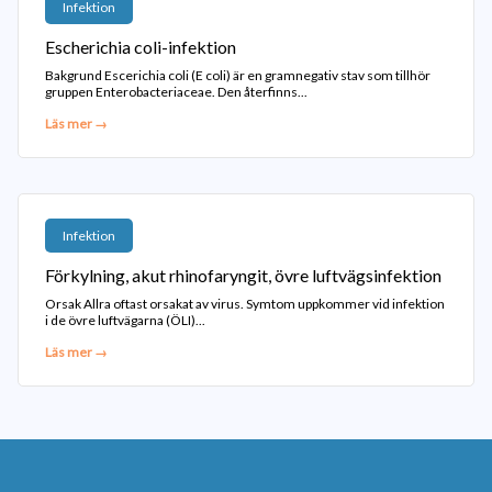
Infektion
Escherichia coli-infektion
Bakgrund Escerichia coli (E coli) är en gramnegativ stav som tillhör
gruppen Enterobacteriaceae. Den återfinns...
Läs mer →
Infektion
Förkylning, akut rhinofaryngit, övre luftvägsinfektion
Orsak Allra oftast orsakat av virus. Symtom uppkommer vid infektion
i de övre luftvägarna (ÖLI)...
Läs mer →