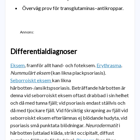
Överväg prov för transglutaminas–antikroppar.
Annons:
Differentialdiagnoser
Eksem
,
framför allt hand- och foteksem.
Erythrasma
.
Nummulärt eksem
(kan likna plackpsoriasis).
Seborroiskt eksem
kan likna
hårbotten-/ansiktspsoriasis. Beträffande hårbotten är
denna vid seborroiskt eksem oftast drabbad i sin helhet
och då med tunna fjäll; vid psoriasis endast ställvis och
då med tjockare fjäll. Vid försiktig skrapning av fjäll vid
seborroiskt eksem efterlämnas ej blödande hudyta, vid
psoriasis små punktata blödningar.
Neurodermatit
i
hårbotten (uttalad klåda, strikt occipitalt, diffust