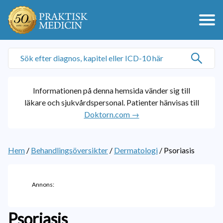
Informationen på denna hemsida vänder sig till
läkare och sjukvårdspersonal. Patienter hänvisas till
Doktorn.com →
Hem
/
Behandlingsöversikter
/
Dermatologi
/
Psoriasis
Annons:
Psoriasis