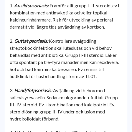
Ansiktspsoriasis:
Framför allt grupp I–II-steroid, ev i
kombination med antimykotika och/eller topikal
kalcineurinhämmare. Risk för utveckling av perioral
dermatit vid längre tids användning av kortison.
Guttat psoriasis:
Kontrollera svalgodling;
streptokockinfektion skall uteslutas och vid behov
behandlas med antibiotika. Grupp II-III steroid. Läker
ofta spontant på tre–fyra månader men kan recidivera.
Sol och bad kan minska besvären. Ev. remiss till
hudklinik för ljusbehandling i form av TL01.
Hand/fotpsoriasis:
Avfjällning vid behov med
salicylsyrevaselin. Sedan mjukgörande + initialt Grupp
III–IV-steroid. Ev. i kombination med kalcipotriol. Ev.
steroidlösning grupp II–IV under ocklusion med
hydrokolloidalt förband.