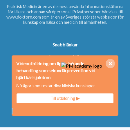
Praktisk Medicin är en av de mest använda informationskällorna
för läkare och annan vårdpersonal. Privatpersoner hänvisas till
www.doktorn.com
som är en av Sveriges största webbsidor för
kunskap om hälsa och medicin till allmänheten.
Snabblänkar
Annonsera på PM
Videoutbildning om lipidsänkande
✖
Beställ nyhetsbrev
behandling som sekundärprevention vid
Beställ bok
hjärtkärlsjukdom
Kontakta oss
8 frågor som testar dina kliniska kunskaper
Redaktionen
Till utbildning