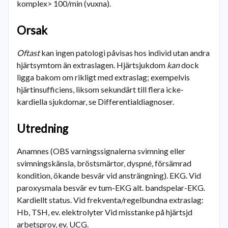
komplex> 100/min (vuxna).
Orsak
Oftast
kan ingen patologi påvisas hos individ utan andra
hjärtsymtom än extraslagen. Hjärtsjukdom
kan
dock
ligga bakom om rikligt med extraslag; exempelvis
hjärtinsufficiens, liksom sekundärt till flera icke-
kardiella sjukdomar, se Differentialdiagnoser.
Utredning
Anamnes (OBS varningssignalerna svimning eller
svimningskänsla, bröstsmärtor, dyspné, försämrad
kondition, ökande besvär vid ansträngning). EKG. Vid
paroxysmala besvär ev tum-EKG alt. bandspelar-EKG.
Kardiellt status. Vid frekventa/regelbundna extraslag:
Hb, TSH, ev. elektrolyter Vid misstanke på hjärtsjd
arbetsprov, ev. UCG.