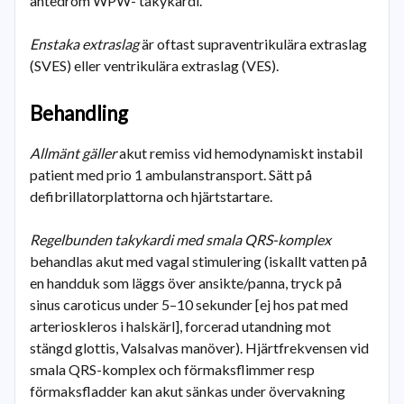
antedrom WPW- takykardi.
Enstaka extraslag
är oftast supraventrikulära extraslag
(SVES) eller ventrikulära extraslag (VES).
Behandling
Allmänt gäller
akut remiss vid hemodynamiskt instabil
patient med prio 1 ambulanstransport. Sätt på
defibrillatorplattorna och hjärtstartare.
Regelbunden takykardi med smala QRS-komplex
behandlas akut med vagal stimulering (iskallt vatten på
en handduk som läggs över ansikte/panna, tryck på
sinus caroticus under 5–10 sekunder [ej hos pat med
arterioskleros i halskärl], forcerad utandning mot
stängd glottis, Valsalvas manöver). Hjärtfrekvensen vid
smala QRS-komplex och förmaksflimmer resp
förmaksfladder kan akut sänkas under övervakning