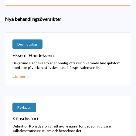
Nya behandlingsöversikter
Dermatologi
Eksem: Handeksem
Bakgrund Handeksem är en vanlig, ofta recidiverande hudsjukdom
med stor påverkan på livskvalitet. 1-årsprevalensen är...
Läs mer →
Psykiatri
Könsdysfori
Definition Könsdysfori är ett nyare namn för det som tidigare
kallades transsexualism och betecknar det...