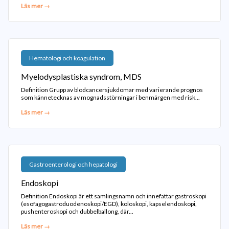
Läs mer →
Hematologi och koagulation
Myelodysplastiska syndrom, MDS
Definition Grupp av blodcancersjukdomar med varierande prognos
som kännetecknas av mognadsstörningar i benmärgen med risk...
Läs mer →
Gastroenterologi och hepatologi
Endoskopi
Definition Endoskopi är ett samlingsnamn och innefattar gastroskopi
(esofagogastroduodenoskopi/EGD), koloskopi, kapselendoskopi,
pushenteroskopi och dubbelballong, där...
Läs mer →