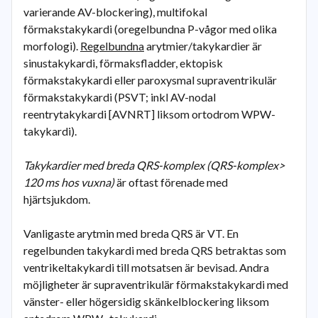
varierande AV-blockering), multifokal
förmakstakykardi (oregelbundna P-vågor med olika
morfologi).
Regelbundna
arytmier/takykardier är
sinustakykardi, förmaksfladder, ektopisk
förmakstakykardi eller paroxysmal supraventrikulär
förmakstakykardi (PSVT; inkl AV-nodal
reentrytakykardi [AVNRT] liksom ortodrom WPW-
takykardi).
Takykardier med breda QRS-komplex (QRS-komplex>
120 ms hos vuxna)
är oftast förenade med
hjärtsjukdom.
Vanligaste arytmin med breda QRS är VT. En
regelbunden takykardi med breda QRS betraktas som
ventrikeltakykardi till motsatsen är bevisad. Andra
möjligheter är supraventrikulär förmakstakykardi med
vänster- eller högersidig skänkelblockering liksom