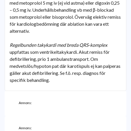
med metoprolol 5 mg iv (ej vid astma) eller digoxin 0,25
– 0,5 mg iv. Underhållsbehandling vb med β-blockad
som metoprolol eller bisoprolol. Överväg elektiv remiss
för kardiologbedömning där ablation kan vara ett
alternativ.
Regelbunden takykardi med breda QRS-komplex
uppfattas som ventrikeltakykardi. Akut remiss för
defibrillering, prio 1 ambulanstransport. Om
medvetslös/hypoton pat där karotispuls ej kan palperas
gäller akut defibrillering. Se f.ö. resp. diagnos för
specifik behandling.
Annons:
Annons: