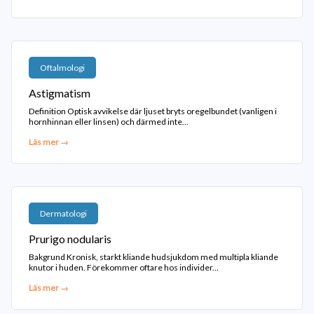
Oftalmologi
Astigmatism
Definition Optisk avvikelse där ljuset bryts oregelbundet (vanligen i
hornhinnan eller linsen) och därmed inte...
Läs mer →
Dermatologi
Prurigo nodularis
Bakgrund Kronisk, starkt kliande hudsjukdom med multipla kliande
knutor i huden. Förekommer oftare hos individer...
Läs mer →