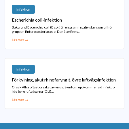
Infektion
Escherichia coli-infektion
Bakgrund Escerichia coli (E coli) är en gramnegativ stav som tillhör
gruppen Enterobacteriaceae. Den återfinns...
Läs mer →
Infektion
Förkylning, akut rhinofaryngit, övre luftvägsinfektion
Orsak Allra oftast orsakat av virus. Symtom uppkommer vid infektion
i de övre luftvägarna (ÖLI)...
Läs mer →