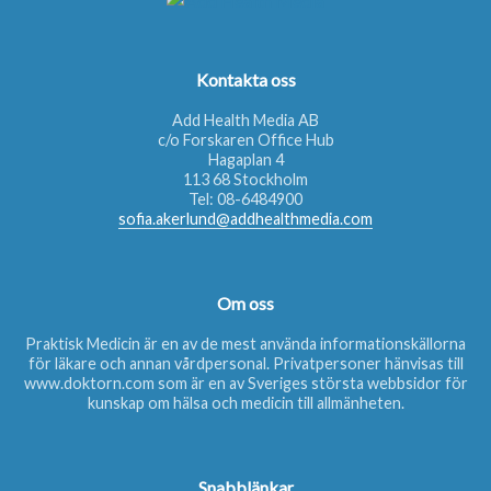
Kontakta oss
Add Health Media AB
c/o Forskaren Office Hub
Hagaplan 4
113 68 Stockholm
Tel:
08-6484900
sofia.akerlund@addhealthmedia.com
Om oss
Praktisk Medicin är en av de mest använda informationskällorna
för läkare och annan vårdpersonal. Privatpersoner hänvisas till
www.doktorn.com
som är en av Sveriges största webbsidor för
kunskap om hälsa och medicin till allmänheten.
Snabblänkar