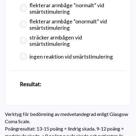
flekterar armbåge ”normalt” vid
smärtstimulering
flekterar armbåge ”onormalt” vid
smärtstimulering
sträcker armbågen vid
smärtstimulering
ingen reaktion vid smärtstimulering
Resultat:
Verktyg för bedömning av medvetandegrad enligt Glasgow
Coma Scale.
Poängresultat: 13-15 poäng = lindrig skada, 9-12 poäng =
medelsvår skada, < 8 poäng = svår skada och patienten är