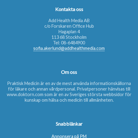
Kontakta oss
Add Health Media AB
c/o Forskaren Office Hub
Hagaplan 4
113 68 Stockholm
Tel:
08-6484900
sofia.akerlund@addhealthmedia.com
Om oss
Praktisk Medicin är en av de mest använda informationskällorna
för läkare och annan vårdpersonal. Privatpersoner hänvisas till
www.doktorn.com
som är en av Sveriges största webbsidor för
kunskap om hälsa och medicin till allmänheten.
Snabblänkar
Annonsera på PM