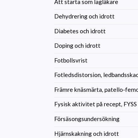
Att starta som lagläkare
Dehydrering och idrott
Diabetes och idrott
Doping och idrott
Fotbollsvrist
Fotledsdistorsion, ledbandsskad
Främre knäsmärta, patello-femo
Fysisk aktivitet på recept, FYSS
Försäsongsundersökning
Hjärnskakning och idrott